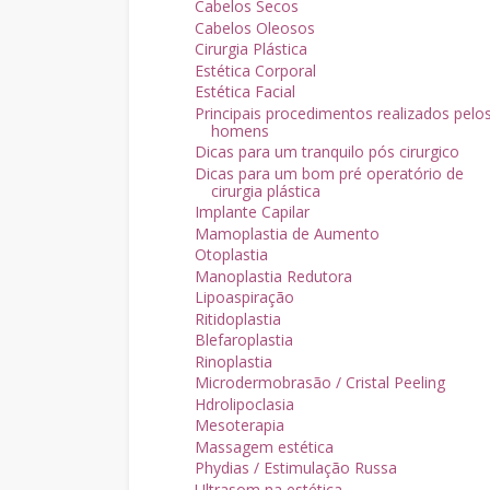
Cabelos Secos
Cabelos Oleosos
Cirurgia Plástica
Estética Corporal
Estética Facial
Principais procedimentos realizados pelo
homens
Dicas para um tranquilo pós cirurgico
Dicas para um bom pré operatório de
cirurgia plástica
Implante Capilar
Mamoplastia de Aumento
Otoplastia
Manoplastia Redutora
Lipoaspiração
Ritidoplastia
Blefaroplastia
Rinoplastia
Microdermobrasão / Cristal Peeling
Hdrolipoclasia
Mesoterapia
Massagem estética
Phydias / Estimulação Russa
Ultrasom na estética