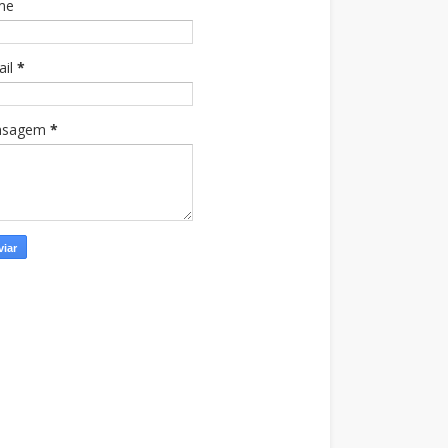
me
ail
*
nsagem
*