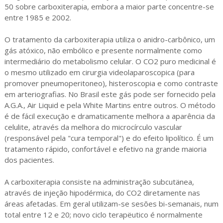
50 sobre carboxiterapia, embora a maior parte concentre-se
entre 1985 e 2002.
O tratamento da carboxiterapia utiliza o anidro-carbônico, um
gás atóxico, não embólico e presente normalmente como
intermediário do metabolismo celular. O CO2 puro medicinal é
o mesmo utilizado em cirurgia videolaparoscopica (para
promover pneumoperitoneo), histeroscopia e como contraste
em arteriografias. No Brasil este gás pode ser fornecido pela
A.G.A., Air Liquid e pela White Martins entre outros. O método
é de fácil execução e dramaticamente melhora a aparência da
celulite, através da melhora do microcírculo vascular
(responsável pela "cura temporal") e do efeito lipolítico. É um
tratamento rápido, confortável e efetivo na grande maioria
dos pacientes.
A carboxiterapia consiste na administração subcutänea,
através de injeção hipodérmica, do CO2 diretamente nas
áreas afetadas. Em geral utilizam-se sesões bi-semanais, num
total entre 12 e 20; novo ciclo terapëutico é normalmente