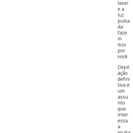
laser
e a
luz
pulsa
da
faze
m
isso
por
você
Depil
ação
defini
tiva é
um
assu
nto
que
inter
essa
a
muita