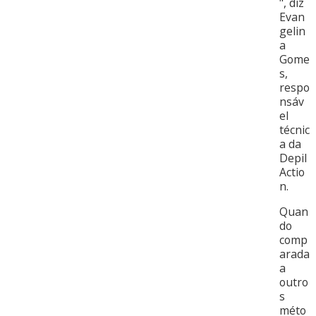
", diz
Evan
gelin
a
Gome
s,
respo
nsáv
el
técnic
a da
Depil
Actio
n.
Quan
do
comp
arada
a
outro
s
méto