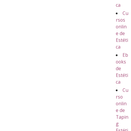
ca
Cu
rsos
onlin
e de
Estéti
ca
Eb
ooks
de
Estéti
ca
Cu
rso
onlin
e de
Tapin
g
Estéti