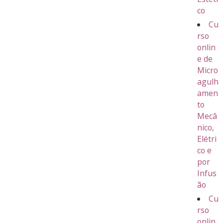
co
Cu
rso
onlin
e de
Micro
agulh
amen
to
Mecâ
nico,
Elétri
co e
por
Infus
ão
Cu
rso
onlin