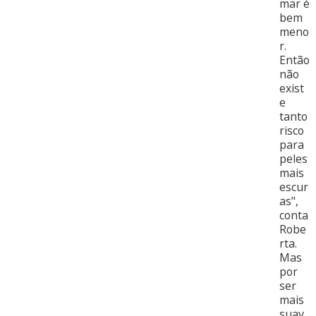
mar é
bem
meno
r.
Então
não
exist
e
tanto
risco
para
peles
mais
escur
as",
conta
Robe
rta.
Mas
por
ser
mais
suav