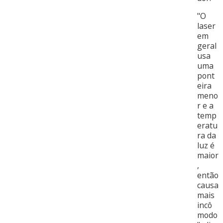
"O
laser
em
geral
usa
uma
pont
eira
meno
r e a
temp
eratu
ra da
luz é
maior
,
então
causa
mais
incô
modo