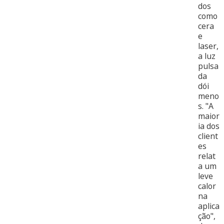
dos
como
cera
e
laser,
a luz
pulsa
da
dói
meno
s. "A
maior
ia dos
client
es
relat
a um
leve
calor
na
aplica
ção",