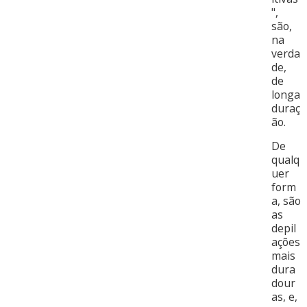
",
são,
na
verda
de,
de
longa
duraç
ão.
De
qualq
uer
form
a, são
as
depil
ações
mais
dura
dour
as, e,