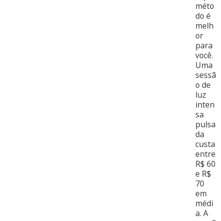
méto
do é
melh
or
para
você.
Uma
sessã
o de
luz
inten
sa
pulsa
da
custa
entre
R$ 60
e R$
70
em
médi
a. A