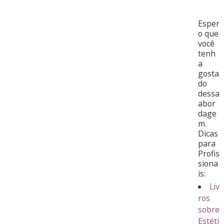
Esper
o que
você
tenh
a
gosta
do
dessa
abor
dage
m.
Dicas
para
Profis
siona
is:
Liv
ros
sobre
Estéti