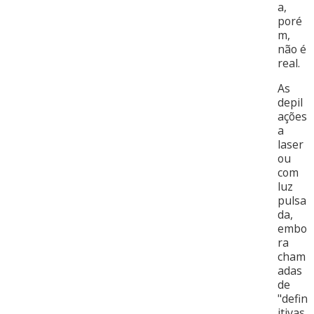
a,
poré
m,
não é
real.
As
depil
ações
a
laser
ou
com
luz
pulsa
da,
embo
ra
cham
adas
de
"defin
itivas