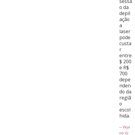
sessã
o da
depil
ação
a
laser
pode
custa
r
entre
$ 200
e R$
700
depe
nden
do da
regiã
o
escol
hida.
--
Veja
no iG