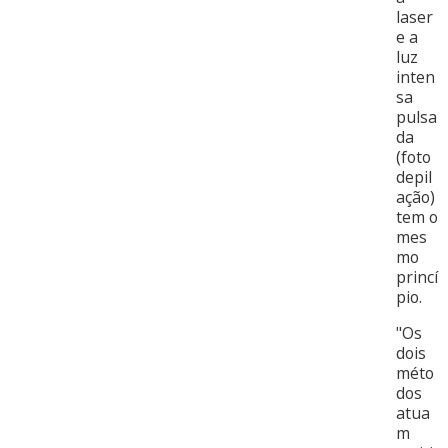
laser
e a
luz
inten
sa
pulsa
da
(foto
depil
ação)
tem o
mes
mo
princí
pio.
"Os
dois
méto
dos
atua
m