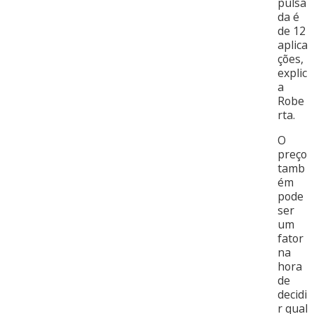
pulsa
da é
de 12
aplica
ções,
explic
a
Robe
rta.
O
preço
tamb
ém
pode
ser
um
fator
na
hora
de
decidi
r qual