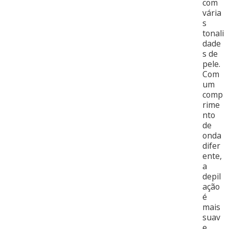
com
vária
s
tonali
dade
s de
pele.
Com
um
comp
rime
nto
de
onda
difer
ente,
a
depil
ação
é
mais
suav
e.