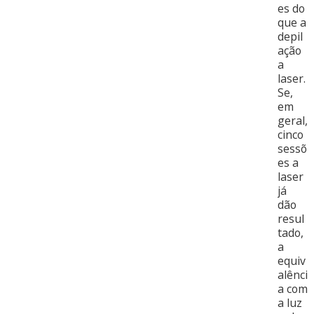
es do
que a
depil
ação
a
laser.
Se,
em
geral,
cinco
sessõ
es a
laser
já
dão
resul
tado,
a
equiv
alênci
a com
a luz