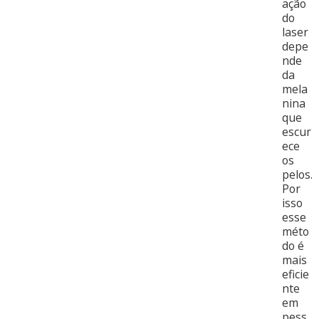
ação
do
laser
depe
nde
da
mela
nina
que
escur
ece
os
pelos.
Por
isso
esse
méto
do é
mais
eficie
nte
em
pess