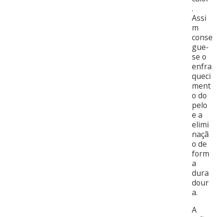
.
Assi
m
conse
gue-
se o
enfra
queci
ment
o do
pelo
e a
elimi
naçã
o de
form
a
dura
dour
a.
A