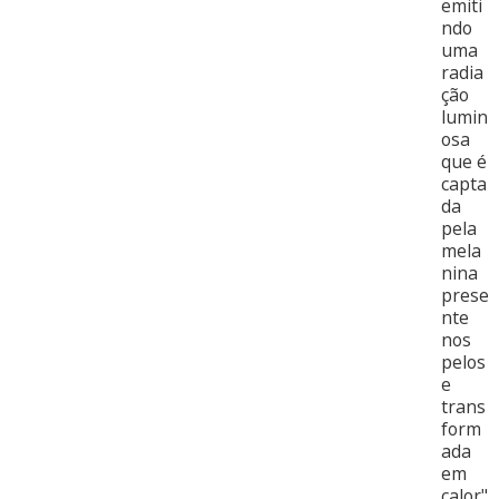
emiti
ndo
uma
radia
ção
lumin
osa
que é
capta
da
pela
mela
nina
prese
nte
nos
pelos
e
trans
form
ada
em
calor"