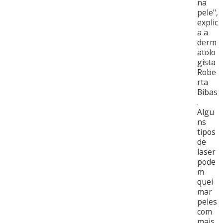
na
pele",
explic
a a
derm
atolo
gista
Robe
rta
Bibas
.
Algu
ns
tipos
de
laser
pode
m
quei
mar
peles
com
mais