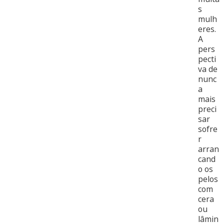
s
mulh
eres.
A
pers
pecti
va de
nunc
a
mais
preci
sar
sofre
r
arran
cand
o os
pelos
com
cera
ou
lâmin