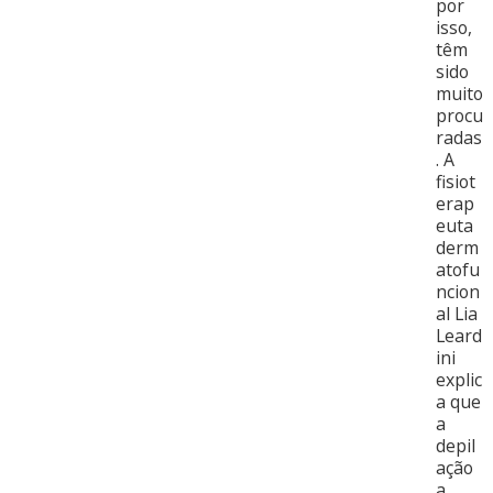
por
isso,
têm
sido
muito
procu
radas
. A
fisiot
erap
euta
derm
atofu
ncion
al Lia
Leard
ini
explic
a que
a
depil
ação
a