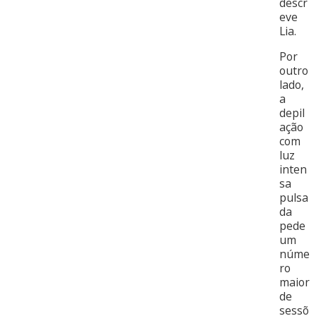
descr
eve
Lia.
Por
outro
lado,
a
depil
ação
com
luz
inten
sa
pulsa
da
pede
um
núme
ro
maior
de
sessõ