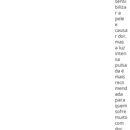
sensi
biliza
r a
pele
e
causa
r dor,
mas
a luz
inten
sa
pulsa
da é
mais
reco
mend
ada
para
quem
sofre
muito
com
dor.