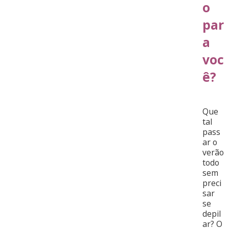
o
par
a
voc
ê?
Que
tal
pass
ar o
verão
todo
sem
preci
sar
se
depil
ar? O