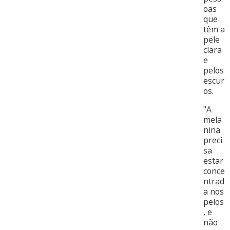
oas
que
têm a
pele
clara
e
pelos
escur
os.
"A
mela
nina
preci
sa
estar
conce
ntrad
a nos
pelos
, e
não