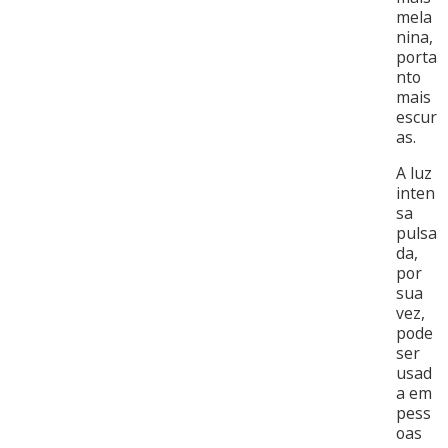
mela
nina,
porta
nto
mais
escur
as.
A luz
inten
sa
pulsa
da,
por
sua
vez,
pode
ser
usad
a em
pess
oas