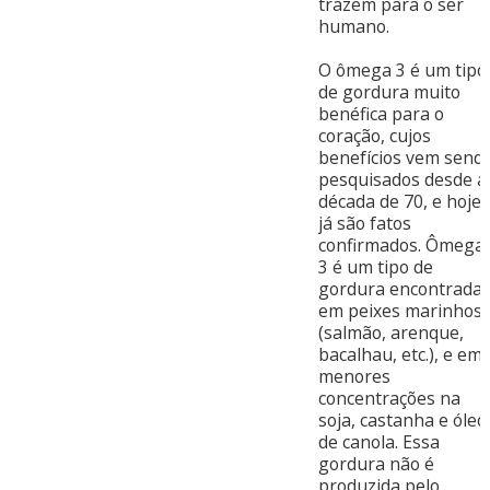
trazem para o ser
humano.
O ômega 3 é um tipo
de gordura muito
benéfica para o
coração, cujos
benefícios vem send
pesquisados desde a
década de 70, e hoje
já são fatos
confirmados. Ômega
3 é um tipo de
gordura encontrada
em peixes marinhos
(salmão, arenque,
bacalhau, etc.), e em
menores
concentrações na
soja, castanha e óleo
de canola. Essa
gordura não é
produzida pelo