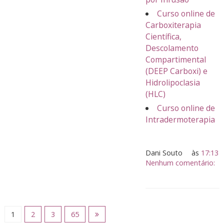
Curso online de
Carboxiterapia
Científica,
Descolamento
Compartimental
(DEEP Carboxi) e
Hidrolipoclasia
(HLC)
Curso online de
Intradermoterapia
Dani Souto
às
17:13
Nenhum comentário:
1
2
3
65