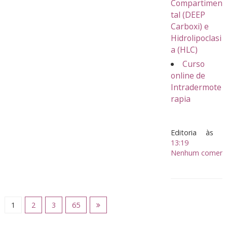
Compartimen
tal (DEEP
Carboxi) e
Hidrolipoclasi
a (HLC)
Curso
online de
Intradermote
rapia
Editoria
às
13:19
Nenhum comentá
1
2
3
65