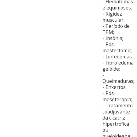
- Hematomas
e equimoses;
- Rigidez
muscular;
- Período de
TPM;
- Insônia;
- Pós-
mastectomia;
- Linfedemas;
- Fibro edema
gelóide;
-
Queimaduras;
- Enxertos;
- Pós-
mesoterapia;
- Tratamento
coadjuvante
da cicatriz
hipertrófica
ou
queloideana.