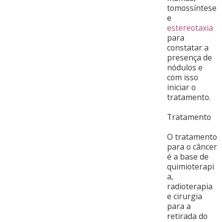
tomossíntese
e
estereotaxia
para
constatar a
presença de
nódulos e
com isso
iniciar o
tratamento.
Tratamento
O tratamento
para o câncer
é a base de
quimioterapi
a,
radioterapia
e cirurgia
para a
retirada do