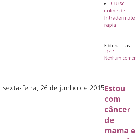
Curso
online de
Intradermote
rapia
Editoria
às
11:13
Nenhum comentá
sexta-feira, 26 de junho de 2015
Estou
com
câncer
de
mama e