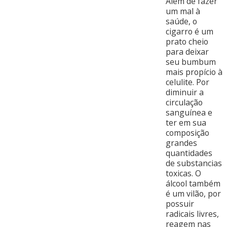
Além de fazer
um mal à
saúde, o
cigarro é um
prato cheio
para deixar
seu bumbum
mais propício à
celulite. Por
diminuir a
circulação
sanguínea e
ter em sua
composição
grandes
quantidades
de substancias
toxicas. O
álcool também
é um vilão, por
possuir
radicais livres,
reagem nas