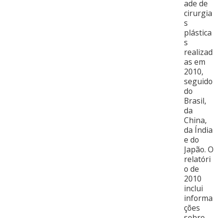
ade de
cirurgia
s
plástica
s
realizad
as em
2010,
seguido
do
Brasil,
da
China,
da Índia
e do
Japão. O
relatóri
o de
2010
inclui
informa
ções
sobre