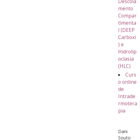
Descola
mento
Compar
timenta
l (DEEP
Carboxi
) e
Hidrolip
oclasia
(HLC)
Curs
o online
de
Intrade
rmotera
pia
Dani
Souto