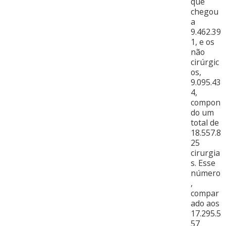
que
chegou
a
9.462.39
1, e os
não
cirúrgic
os,
9.095.43
4,
compon
do um
total de
18.557.8
25
cirurgia
s. Esse
número
,
compar
ado aos
17.295.5
57