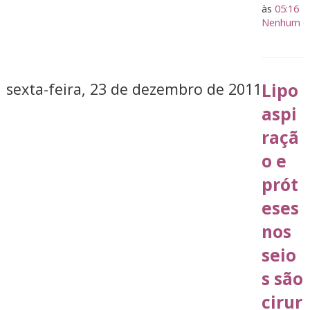
às
05:16
Nenhum co
sexta-feira, 23 de dezembro de 2011
Lipo
aspi
raçã
o e
prót
eses
nos
seio
s são
cirur