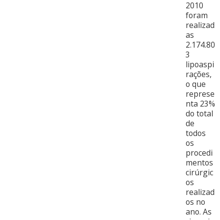
2010
foram
realizad
as
2.174.80
3
lipoaspi
rações,
o que
represe
nta 23%
do total
de
todos
os
procedi
mentos
cirúrgic
os
realizad
os no
ano. As