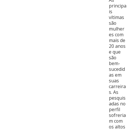
principa
is
vítimas
são
mulher
es com
mais de
20 anos
e que
são
bem-
sucedid
as em
suas
carreira
s. As
pesquis
adas no
perfil
sofreria
m com
os altos