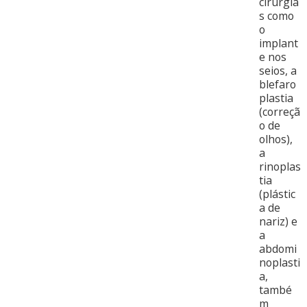
cirurgia
s como
o
implant
e nos
seios, a
blefaro
plastia
(correçã
o de
olhos),
a
rinoplas
tia
(plástic
a de
nariz) e
a
abdomi
noplasti
a,
també
m