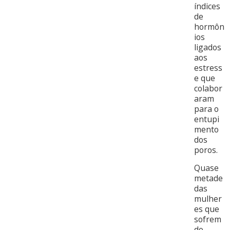
índices
de
hormôn
ios
ligados
aos
estress
e que
colabor
aram
para o
entupi
mento
dos
poros.
Quase
metade
das
mulher
es que
sofrem
do