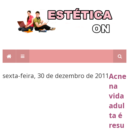
sexta-feira, 30 de dezembro de 2011
Acne
na
vida
adul
ta é
resu