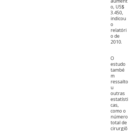
aument
o, US$
3.450,
indicou
o
relatóri
o de
2010.
O
estudo
també
m
ressalto
u
outras
estatísti
cas,
como o
número
total de
cirurgiõ