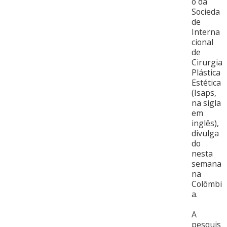
o da
Socieda
de
Interna
cional
de
Cirurgia
Plástica
Estética
(Isaps,
na sigla
em
inglês),
divulga
do
nesta
semana
na
Colômbi
a.
A
pesquis