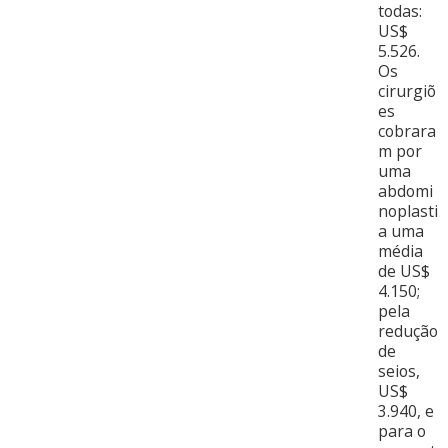
todas:
US$
5.526.
Os
cirurgiõ
es
cobrara
m por
uma
abdomi
noplasti
a uma
média
de US$
4.150;
pela
redução
de
seios,
US$
3.940, e
para o