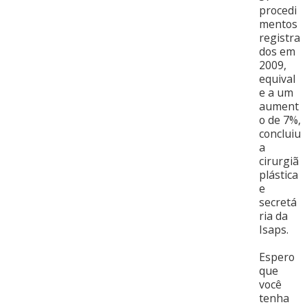
procedi
mentos
registra
dos em
2009,
equival
e a um
aument
o de 7%,
concluiu
a
cirurgiã
plástica
e
secretá
ria da
Isaps.
Espero
que
você
tenha