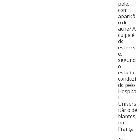
pele,
com
apariçã
o de
acne? A
culpa é
do
estress
e,
segund
o
estudo
conduzi
do pelo
Hospita
l
Univers
itário de
Nantes,
na
França.
As