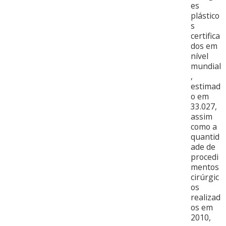
es
plástico
s
certifica
dos em
nível
mundial
,
estimad
o em
33.027,
assim
como a
quantid
ade de
procedi
mentos
cirúrgic
os
realizad
os em
2010,