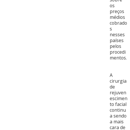
os
preços
médios
cobrado
s
nesses
países
pelos
procedi
mentos.
A
cirurgia
de
rejuven
escimen
to facial
continu
a sendo
a mais
cara de