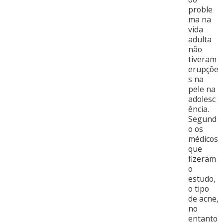
proble
ma na
vida
adulta
não
tiveram
erupçõe
s na
pele na
adolesc
ência.
Segund
o os
médicos
que
fizeram
o
estudo,
o tipo
de acne,
no
entanto