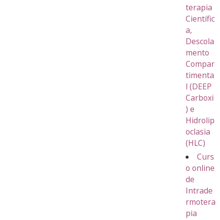
terapia
Científic
a,
Descola
mento
Compar
timenta
l (DEEP
Carboxi
) e
Hidrolip
oclasia
(HLC)
Curs
o online
de
Intrade
rmotera
pia