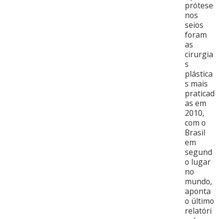
prótese
nos
seios
foram
as
cirurgia
s
plástica
s mais
praticad
as em
2010,
com o
Brasil
em
segund
o lugar
no
mundo,
aponta
o último
relatóri