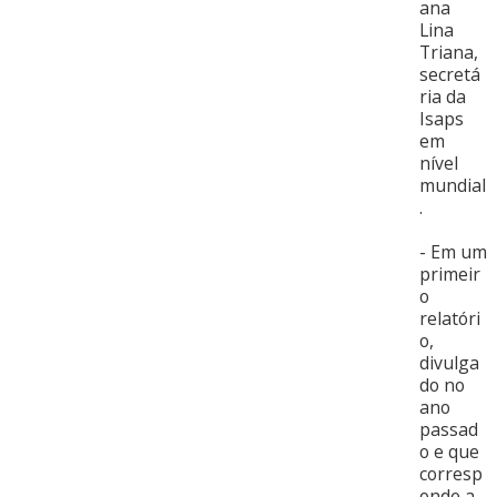
ana
Lina
Triana,
secretá
ria da
Isaps
em
nível
mundial
.
- Em um
primeir
o
relatóri
o,
divulga
do no
ano
passad
o e que
corresp
onde a