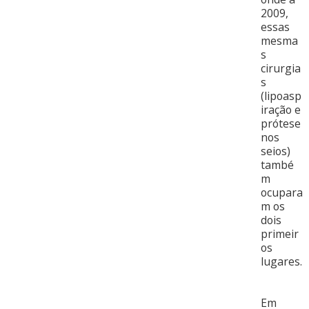
2009,
essas
mesma
s
cirurgia
s
(lipoasp
iração e
prótese
nos
seios)
també
m
ocupara
m os
dois
primeir
os
lugares.
Em