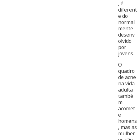
, é
diferent
e do
normal
mente
desenv
olvido
por
jovens.
O
quadro
de acne
na vida
adulta
també
m
acomet
e
homens
, mas as
mulher
es são