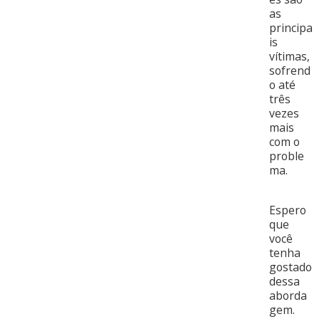
as
principa
is
vítimas,
sofrend
o até
três
vezes
mais
com o
proble
ma.
Espero
que
você
tenha
gostado
dessa
aborda
gem.