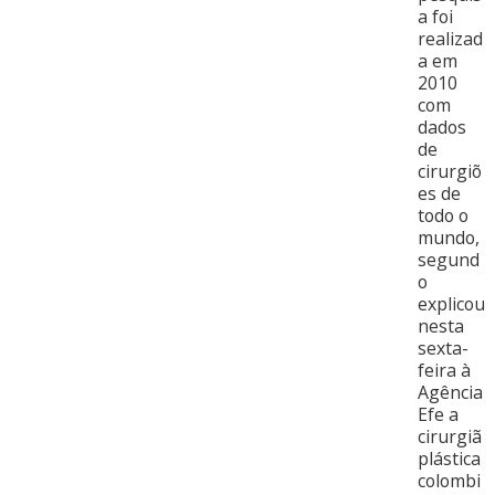
a foi
realizad
a em
2010
com
dados
de
cirurgiõ
es de
todo o
mundo,
segund
o
explicou
nesta
sexta-
feira à
Agência
Efe a
cirurgiã
plástica
colombi