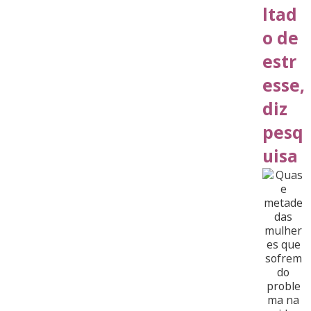
ltad
o de
estr
esse,
diz
pesq
uisa