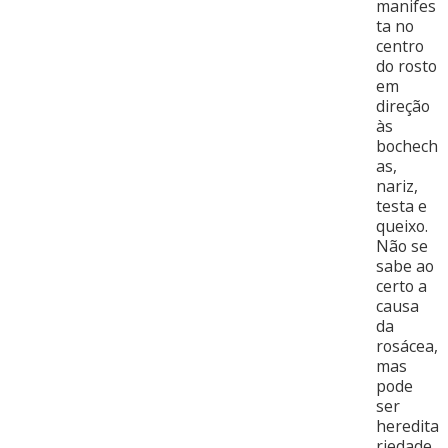
manifes
ta no
centro
do rosto
em
direção
às
bochech
as,
nariz,
testa e
queixo.
Não se
sabe ao
certo a
causa
da
rosácea,
mas
pode
ser
heredita
riedade.