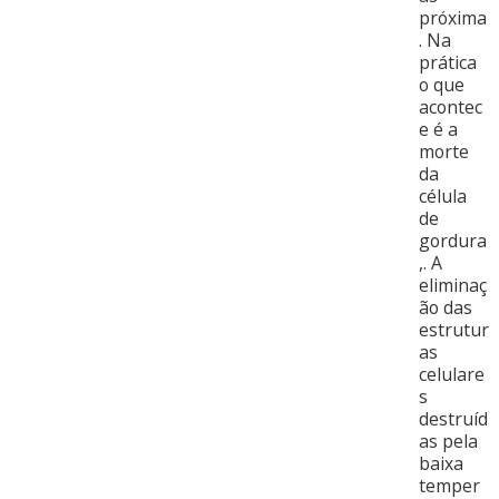
próxima
. Na
prática
o que
acontec
e é a
morte
da
célula
de
gordura
,. A
eliminaç
ão das
estrutur
as
celulare
s
destruíd
as pela
baixa
temper