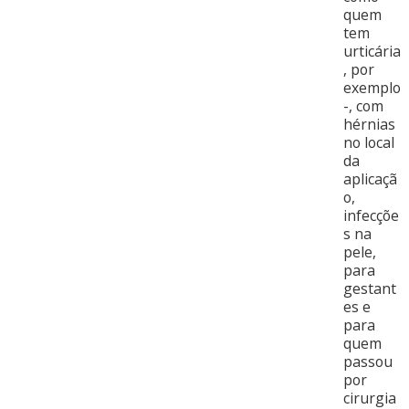
quem
tem
urticária
, por
exemplo
-, com
hérnias
no local
da
aplicaçã
o,
infecçõe
s na
pele,
para
gestant
es e
para
quem
passou
por
cirurgia