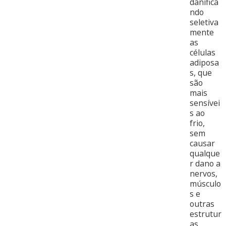
danifica
ndo
seletiva
mente
as
células
adiposa
s, que
são
mais
sensívei
s ao
frio,
sem
causar
qualque
r dano a
nervos,
músculo
s e
outras
estrutur
as