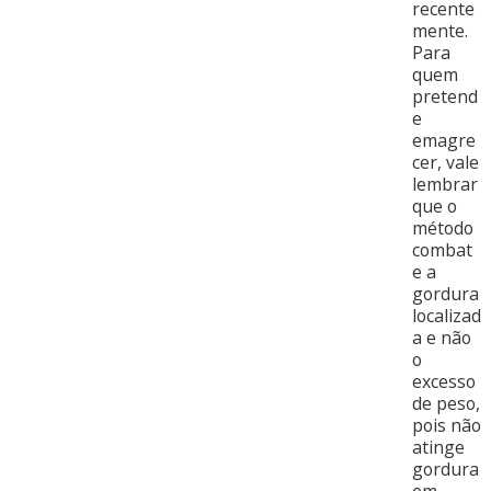
recente
mente.
Para
quem
pretend
e
emagre
cer, vale
lembrar
que o
método
combat
e a
gordura
localizad
a e não
o
excesso
de peso,
pois não
atinge
gordura