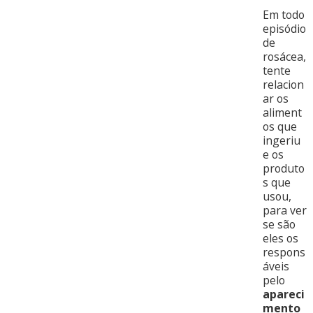
Em todo
episódio
de
rosácea,
tente
relacion
ar os
aliment
os que
ingeriu
e os
produto
s que
usou,
para ver
se são
eles os
respons
áveis
pelo
apareci
mento