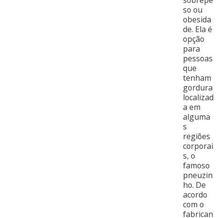
sobrepe
so ou
obesida
de. Ela é
opção
para
pessoas
que
tenham
gordura
localizad
a em
alguma
s
regiões
corporai
s, o
famoso
pneuzin
ho. De
acordo
com o
fabrican