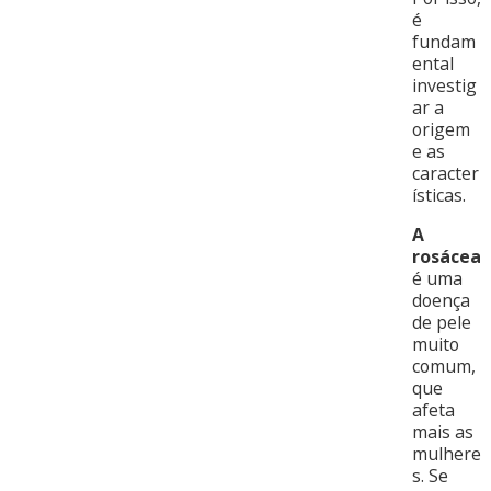
é
fundam
ental
investig
ar a
origem
e as
caracter
ísticas.
A
rosácea
é uma
doença
de pele
muito
comum,
que
afeta
mais as
mulhere
s. Se