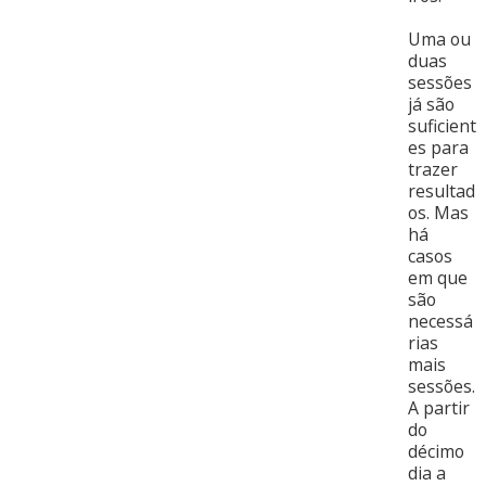
Uma ou
duas
sessões
já são
suficient
es para
trazer
resultad
os. Mas
há
casos
em que
são
necessá
rias
mais
sessões.
A partir
do
décimo
dia a