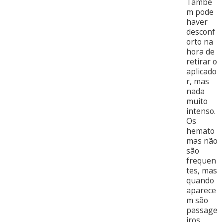
També
m pode
haver
desconf
orto na
hora de
retirar o
aplicado
r, mas
nada
muito
intenso.
Os
hemato
mas não
são
frequen
tes, mas
quando
aparece
m são
passage
iros.