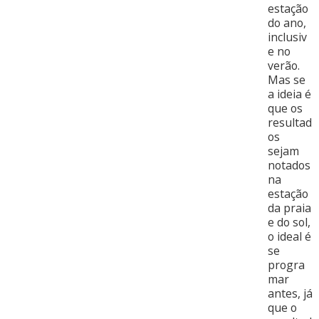
estação
do ano,
inclusiv
e no
verão.
Mas se
a ideia é
que os
resultad
os
sejam
notados
na
estação
da praia
e do sol,
o ideal é
se
progra
mar
antes, já
que o