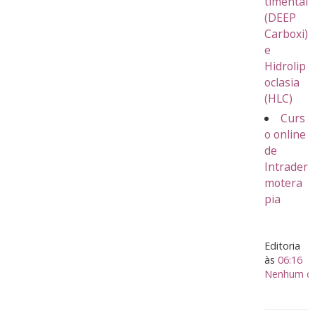
timental
(DEEP
Carboxi)
e
Hidrolip
oclasia
(HLC)
Curs
o online
de
Intrader
motera
pia
Editoria
às
06:16
Nenhum co