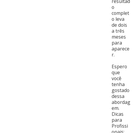
resultad
o
complet
o leva
de dois
a três
meses
para
aparece
r.
Espero
que
você
tenha
gostado
dessa
abordag
em.
Dicas
para
Profissi
onais: