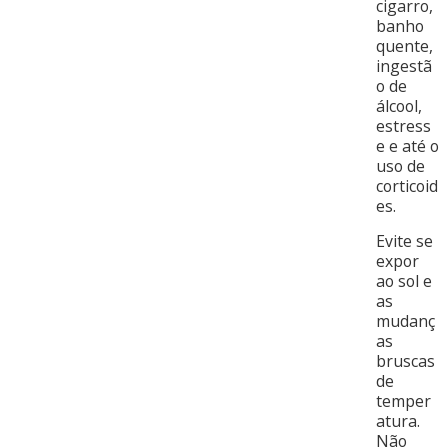
cigarro,
banho
quente,
ingestã
o de
álcool,
estress
e e até o
uso de
corticoid
es.
Evite se
expor
ao sol e
as
mudanç
as
bruscas
de
temper
atura.
Não