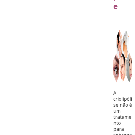
e
A
criolipóli
se não é
um
tratame
nto
para