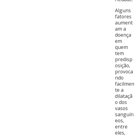
Alguns
fatores
aument
am a
doença
em
quem
tem
predisp
osição,
provoca
ndo
facilmen
te a
dilataçã
o dos
vasos
sanguín
eos,
entre
eles,