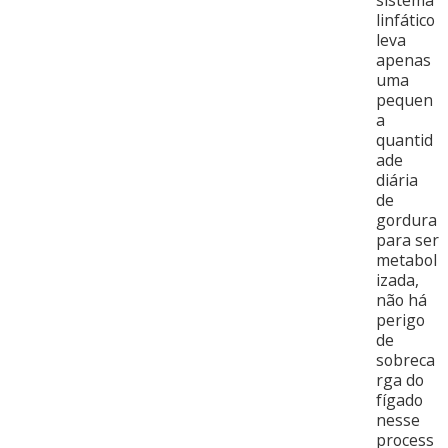
sistema
linfático
leva
apenas
uma
pequen
a
quantid
ade
diária
de
gordura
para ser
metabol
izada,
não há
perigo
de
sobreca
rga do
fígado
nesse
process