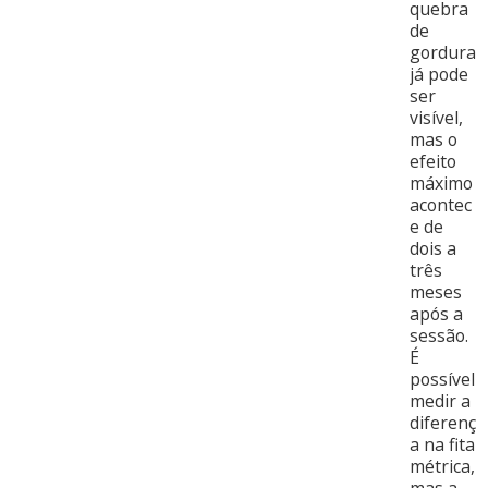
quebra
de
gordura
já pode
ser
visível,
mas o
efeito
máximo
acontec
e de
dois a
três
meses
após a
sessão.
É
possível
medir a
diferenç
a na fita
métrica,