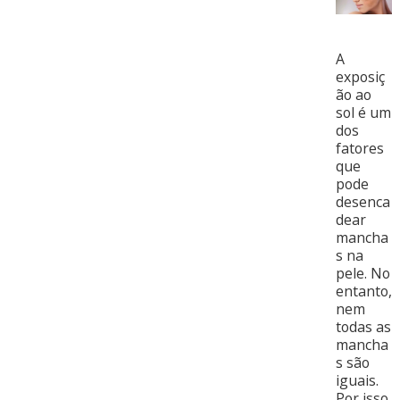
A
exposiç
ão ao
sol é um
dos
fatores
que
pode
desenca
dear
mancha
s na
pele. No
entanto,
nem
todas as
mancha
s são
iguais.
Por isso,