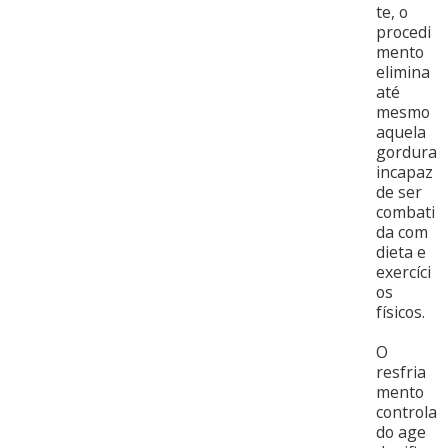
te, o
procedi
mento
elimina
até
mesmo
aquela
gordura
incapaz
de ser
combati
da com
dieta e
exercíci
os
físicos.
O
resfria
mento
controla
do age