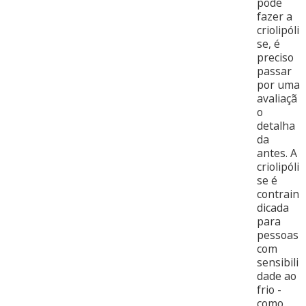
pode
fazer a
criolipóli
se, é
preciso
passar
por uma
avaliaçã
o
detalha
da
antes. A
criolipóli
se é
contrain
dicada
para
pessoas
com
sensibili
dade ao
frio -
como