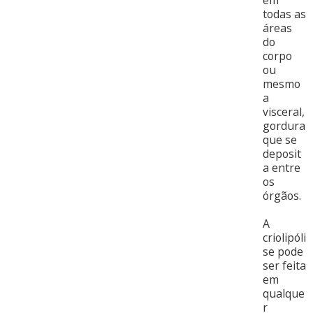
em
todas as
áreas
do
corpo
ou
mesmo
a
visceral,
gordura
que se
deposit
a entre
os
órgãos.
A
criolipóli
se pode
ser feita
em
qualque
r