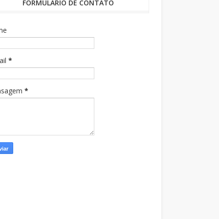
FORMULÁRIO DE CONTATO
me
ail
*
nsagem
*