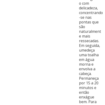
o com
delicadeza,
concentrando
-se nas
pontas que
são
naturalment
e mais
ressecadas.
Em seguida,
umedeça
uma toalha
em água
morna e
envolva a
cabeça.
Permaneça
por 15 a 20
minutos e
então
enxágue
bem. Para