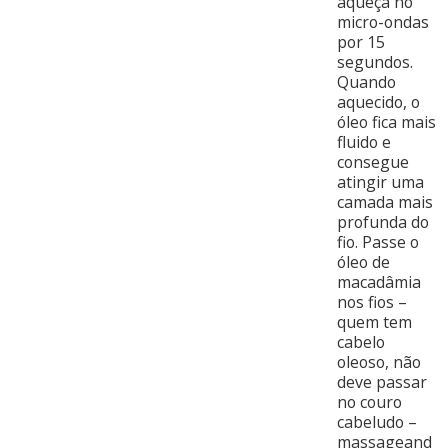
aqueça no
micro-ondas
por 15
segundos.
Quando
aquecido, o
óleo fica mais
fluido e
consegue
atingir uma
camada mais
profunda do
fio. Passe o
óleo de
macadâmia
nos fios –
quem tem
cabelo
oleoso, não
deve passar
no couro
cabeludo –
massageand