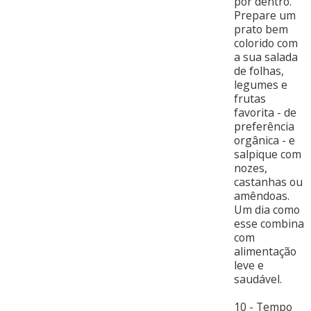
por dentro.
Prepare um
prato bem
colorido com
a sua salada
de folhas,
legumes e
frutas
favorita - de
preferência
orgânica - e
salpique com
nozes,
castanhas ou
amêndoas.
Um dia como
esse combina
com
alimentação
leve e
saudável.
10 - Tempo