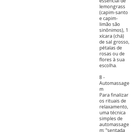
essencial de
lemongrass
(capim-santo
e capim-
limão são
sinônimos), 1
xícara (chá)
de sal grosso,
pétalas de
rosas ou de
flores à sua
escolha.
8 -
Automassage
m
Para finalizar
os rituais de
relaxamento,
uma técnica
simples de
automassage
m: "sentada