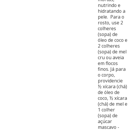
nutrindo e
hidratando a
pele. Para o
rosto, use 2
colheres
(sopa) de
óleo de coco e
2 colheres
(sopa) de mel
cru ou aveia
em flocos
finos. Já para
o corpo,
providencie
½ xícara (chá)
de óleo de
coco, ½ xícara
(chá) de mel e
1 colher
(sopa) de
açúcar
mascavo -