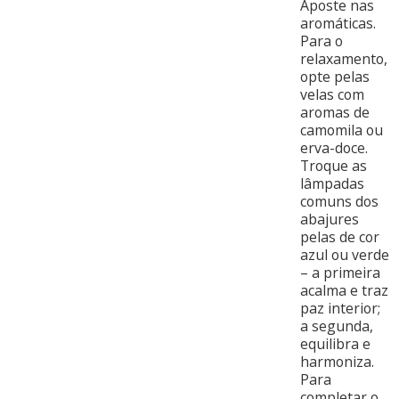
Aposte nas
aromáticas.
Para o
relaxamento,
opte pelas
velas com
aromas de
camomila ou
erva-doce.
Troque as
lâmpadas
comuns dos
abajures
pelas de cor
azul ou verde
– a primeira
acalma e traz
paz interior;
a segunda,
equilibra e
harmoniza.
Para
completar o