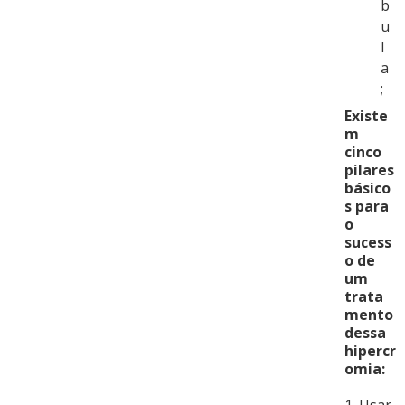
b
u
l
a
;
Existe
m
cinco
pilares
básico
s para
o
sucess
o de
um
trata
mento
dessa
hipercr
omia:
1. Usar