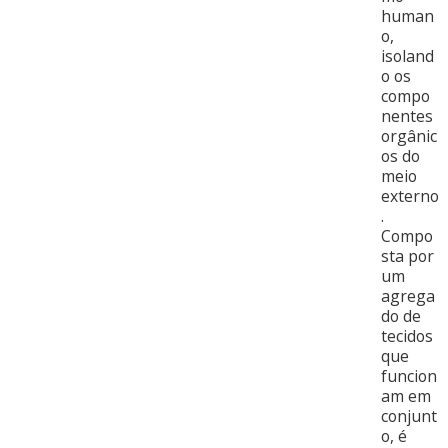
human
o,
isoland
o os
compo
nentes
orgânic
os do
meio
externo
.
Compo
sta por
um
agrega
do de
tecidos
que
funcion
am em
conjunt
o, é