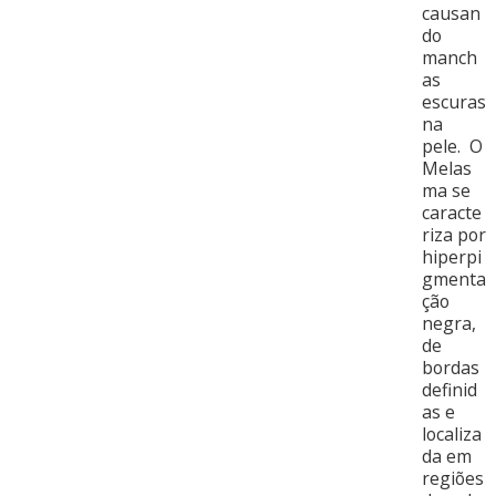
causan
do
manch
as
escuras
na
pele. O
Melas
ma se
caracte
riza por
hiperpi
gmenta
ção
negra,
de
bordas
definid
as e
localiza
da em
regiões