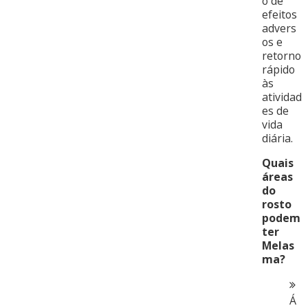
o de
efeitos
advers
os e
retorno
rápido
às
atividad
es de
vida
diária.
Quais
áreas
do
rosto
podem
ter
Melas
ma?
Á