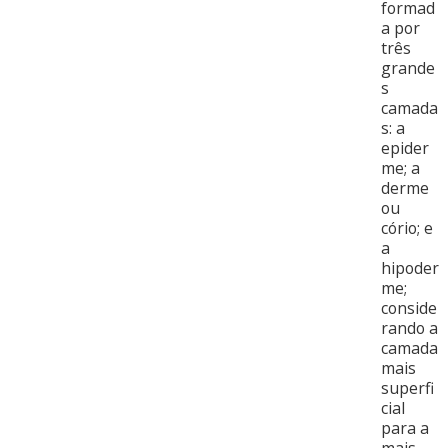
formad
a por
três
grande
s
camada
s: a
epider
me; a
derme
ou
cório; e
a
hipoder
me;
conside
rando a
camada
mais
superfi
cial
para a
mais