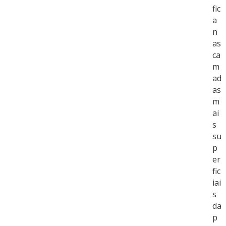
fic
a
n
as
ca
m
ad
as
m
ai
s
su
p
er
fic
iai
s
da
p