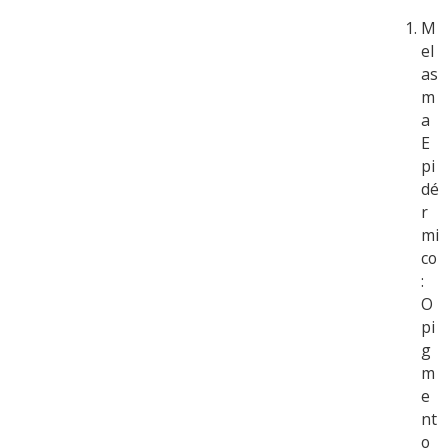
M
el
as
m
a
E
pi
dé
r
mi
co
:
O
pi
g
m
e
nt
o