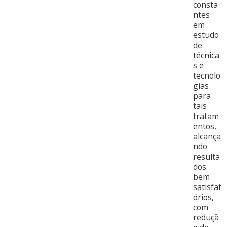
consta
ntes
em
estudo
de
técnica
s e
tecnolo
gias
para
tais
tratam
entos,
alcança
ndo
resulta
dos
bem
satisfat
órios,
com
reduçã