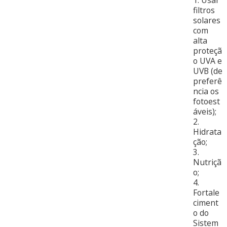
filtros
solares
com
alta
proteçã
o UVA e
UVB (de
preferê
ncia os
fotoest
áveis);
2.
Hidrata
ção;
3.
Nutriçã
o;
4.
Fortale
ciment
o do
Sistem