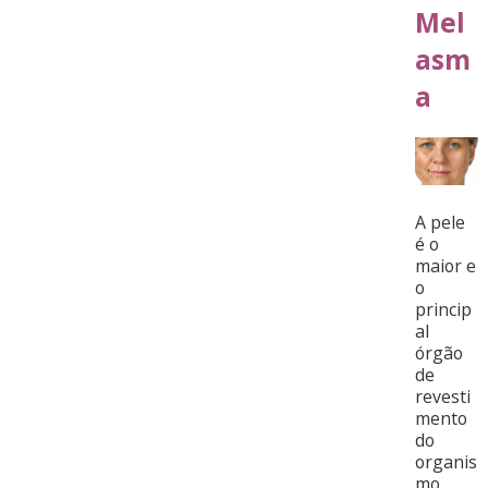
Mel
asm
a
A pele
é o
maior e
o
princip
al
órgão
de
revesti
mento
do
organis
mo