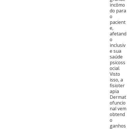
incômo
do para
o
pacient
e,
afetand
o
inclusiv
e sua
saúde
psicoss
ocial.
Visto
isso, a
fisioter
apia
Dermat
ofuncio
nal vem
obtend
o
ganhos