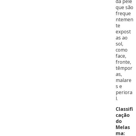
da pele
que são
freque
ntemen
te
expost
as ao
sol,
como
face,
fronte,
têmpor
as,
malare
s e
periora
l.
Classifi
cação
do
Melas
ma: