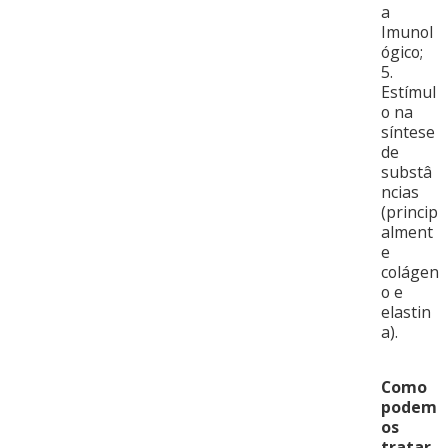
a
Imunol
ógico;
5.
Estímul
o na
síntese
de
substâ
ncias
(princip
alment
e
colágen
o e
elastin
a).
Como
podem
os
tratar