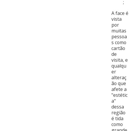
;
A face é
vista
por
muitas
pessoa
s como
cartão
de
visita, e
qualqu
er
alteraç
ão que
afete a
"estétic
a"
dessa
região
é tida
como
grande