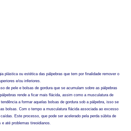
rgia plástica ou estética das pálpebras que tem por finalidade remover o
eriores e/ou inferiores.
sso de pele e bolsas de gordura que se acumulam sobre as pálpebras
 pálpebras rende a ficar mais flácida, assim como a musculatura de
endência a formar aquelas bolsas de gordura sob a pálpebra, isso se
as bolsas. Com o tempo a musculatura flácida associada ao excesso
caídas. Este processo, que pode ser acelerado pela perda súbita de
s e até problemas tireoidianos.