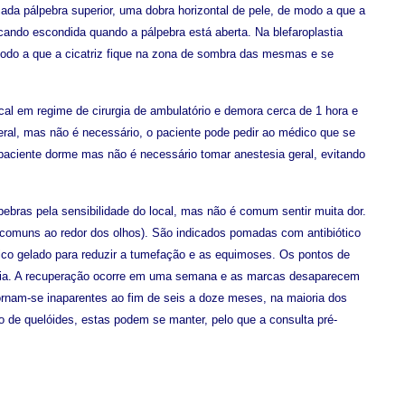
cada pálpebra superior, uma dobra horizontal de pele, de modo a que a
ficando escondida quando a pálpebra está aberta. Na blefaroplastia
de modo a que a cicatriz fique na zona de sombra das mesmas e se
.
cal em regime de cirurgia de ambulatório e demora cerca de 1 hora e
ral, mas não é necessário, o paciente pode pedir ao médico que se
paciente dorme mas não é necessário tomar anestesia geral, evitando
lpebras pela sensibilidade do local, mas não é comum sentir muita dor.
omuns ao redor dos olhos). São indicados pomadas com antibiótico
gico gelado para reduzir a tumefação e as equimoses. Os pontos de
urgia. A recuperação ocorre em uma semana e as marcas desaparecem
tornam-se inaparentes ao fim de seis a doze meses, na maioria dos
de quelóides, estas podem se manter, pelo que a consulta pré-