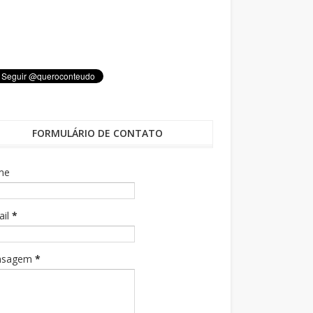
FORMULÁRIO DE CONTATO
me
ail
*
nsagem
*