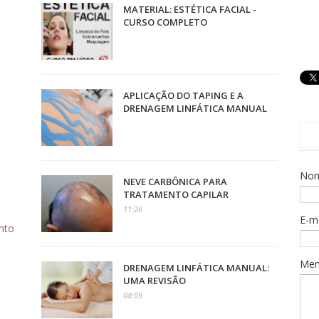
MATERIAL: ESTÉTICA FACIAL -
CURSO COMPLETO
APLICAÇÃO DO TAPING E A
DRENAGEM LINFÁTICA MANUAL
No
NEVE CARBÔNICA PARA
TRATAMENTO CAPILAR
11:26
o
E-m
nto
Me
DRENAGEM LINFÁTICA MANUAL:
UMA REVISÃO
08:09