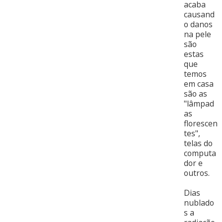
acaba
causand
o danos
na pele
são
estas
que
temos
em casa
são as
"lâmpad
as
florescen
tes",
telas do
computa
dor e
outros.
Dias
nublado
s a