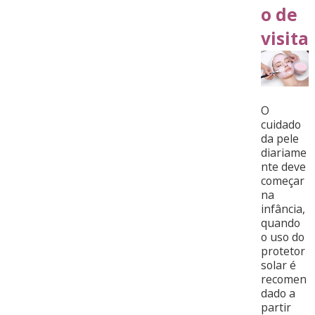
o de
visita
O
cuidado
da pele
diariame
nte deve
começar
na
infância,
quando
o uso do
protetor
solar é
recomen
dado a
partir