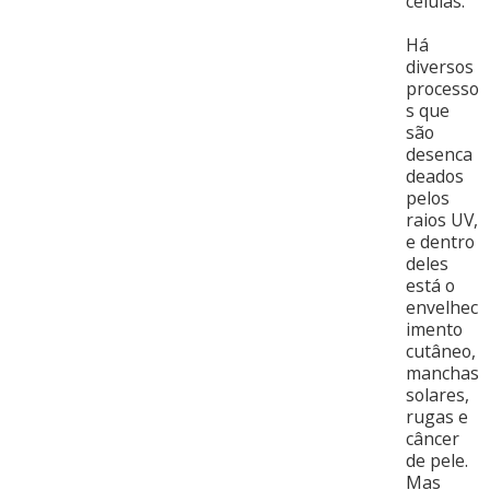
células.
Há
diversos
processo
s que
são
desenca
deados
pelos
raios UV,
e dentro
deles
está o
envelhec
imento
cutâneo,
manchas
solares,
rugas e
câncer
de pele.
Mas