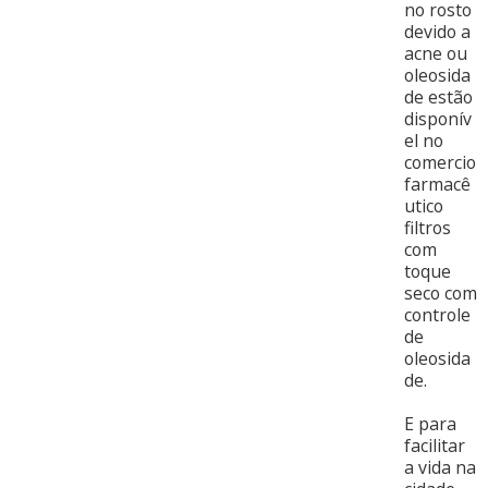
no rosto
devido a
acne ou
oleosida
de estão
disponív
el no
comercio
farmacê
utico
filtros
com
toque
seco com
controle
de
oleosida
de.
E para
facilitar
a vida na