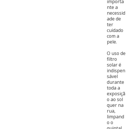
importa
nte a
necessid
ade de
ter
cuidado
com a
pele.
O uso de
filtro
solar é
indispen
sável
durante
toda a
exposiçã
o ao sol
quer na
rua,
limpand
o o
quintal,