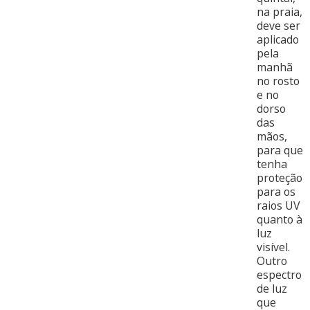
na praia,
deve ser
aplicado
pela
manhã
no rosto
e no
dorso
das
mãos,
para que
tenha
proteção
para os
raios UV
quanto à
luz
visível.
Outro
espectro
de luz
que