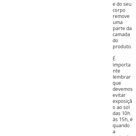
e do seu
corpo
remove
uma
parte da
camada
do
produto.
É
importa
nte
lembrar
que
devemos
evitar
exposiçã
o ao sol
das 10h
às 15h, é
quando
a