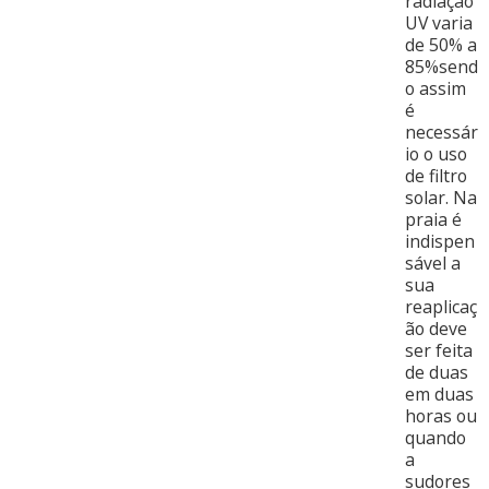
radiação
UV varia
de 50% a
85%send
o assim
é
necessár
io o uso
de filtro
solar. Na
praia é
indispen
sável a
sua
reaplicaç
ão deve
ser feita
de duas
em duas
horas ou
quando
a
sudores