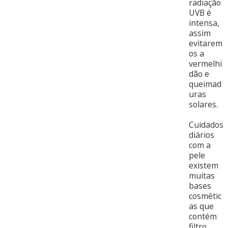
radiação
UVB é
intensa,
assim
evitarem
os a
vermelhi
dão e
queimad
uras
solares.
Cuidados
diários
com a
pele
existem
muitas
bases
cosmétic
as que
contém
filtro