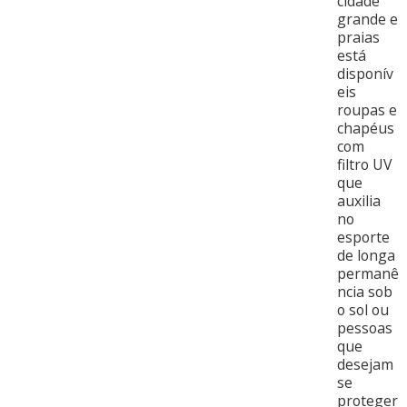
cidade
grande e
praias
está
disponív
eis
roupas e
chapéus
com
filtro UV
que
auxilia
no
esporte
de longa
permanê
ncia sob
o sol ou
pessoas
que
desejam
se
proteger