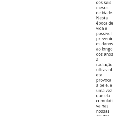
dos seis
meses
de idade.
Nesta
época de
vida é
possível
prevenir
os danos
ao longo
dos anos
à
radiação
ultraviol
eta
provoca
a pele, e
uma vez
que ela
cumulati
va nas
nossas