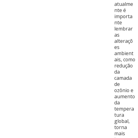
atualme
nte é
importa
nte
lembrar
as
alteraçõ
es
ambient
ais, como
redução
da
camada
de
ozônio e
aumento
da
tempera
tura
global,
torna
mais