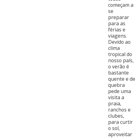
começam a
se
preparar
para as
férias e
viagens.
Devido ao
clima
tropical do
nosso país,
o verão é
bastante
quente e de
quebra
pede uma
visita a
praia,
ranchos e
clubes,
para curtir
o sol,
aproveitar