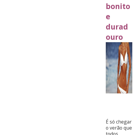
bonito
e
durad
ouro
É só chegar
o verão que
todos