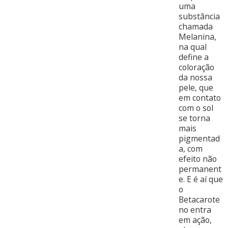
uma
substância
chamada
Melanina,
na qual
define a
coloração
da nossa
pele, que
em contato
com o sol
se torna
mais
pigmentad
a, com
efeito não
permanent
e. E é aí que
o
Betacarote
no entra
em ação,