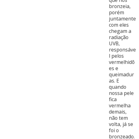
que nos
bronzeia,
porém
juntamente
com eles
chegam a
radiação
UVB,
responsáve
l pelos
vermelhidõ
es e
queimadur
as. E
quando
nossa pele
fica
vermelha
demais,
não tem
volta, já se
foi o
bronzeado.