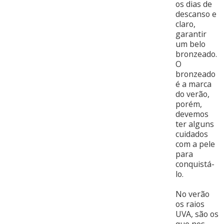
os dias de
descanso e
claro,
garantir
um belo
bronzeado.
O
bronzeado
é a marca
do verão,
porém,
devemos
ter alguns
cuidados
com a pele
para
conquistá-
lo.
No verão
os raios
UVA, são os