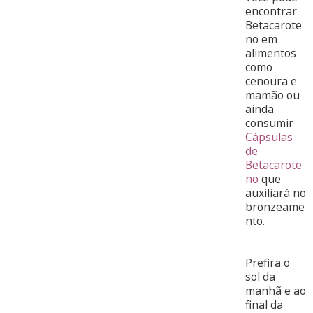
encontrar
Betacarote
no em
alimentos
como
cenoura e
mamão ou
ainda
consumir
Cápsulas
de
Betacarote
no
que
auxiliará no
bronzeame
nto.
Prefira o
sol da
manhã e ao
final da