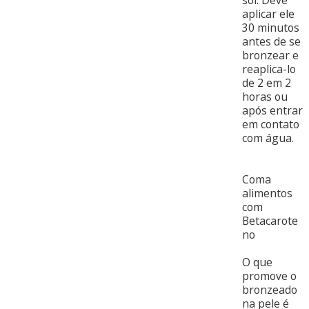
sol. Deve
aplicar ele
30 minutos
antes de se
bronzear e
reaplica-lo
de 2 em 2
horas ou
após entrar
em contato
com água.
Coma
alimentos
com
Betacarote
no
O que
promove o
bronzeado
na pele é