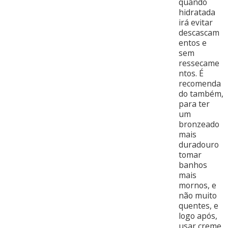
quando
hidratada
irá evitar
descascam
entos e
sem
ressecame
ntos. É
recomenda
do também,
para ter
um
bronzeado
mais
duradouro
tomar
banhos
mais
mornos, e
não muito
quentes, e
logo após,
usar creme