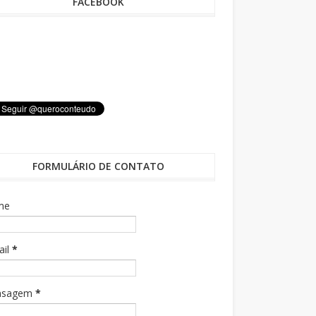
FACEBOOK
FORMULÁRIO DE CONTATO
me
ail
*
nsagem
*