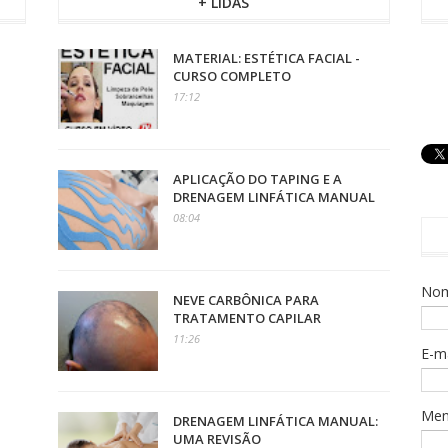
+ LIDAS
MATERIAL: ESTÉTICA FACIAL -
CURSO COMPLETO
17:12
APLICAÇÃO DO TAPING E A
DRENAGEM LINFÁTICA MANUAL
08:04
No
NEVE CARBÔNICA PARA
TRATAMENTO CAPILAR
11:26
E-m
Me
DRENAGEM LINFÁTICA MANUAL:
UMA REVISÃO