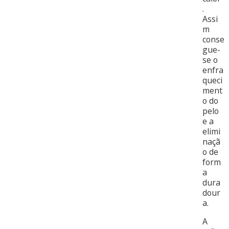
.
Assi
m
conse
gue-
se o
enfra
queci
ment
o do
pelo
e a
elimi
naçã
o de
form
a
dura
dour
a.
A