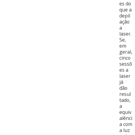
es do
que a
depil
ação
a
laser.
Se,
em
geral,
cinco
sessõ
es a
laser
já
dão
resul
tado,
a
equiv
alênci
a com
a luz