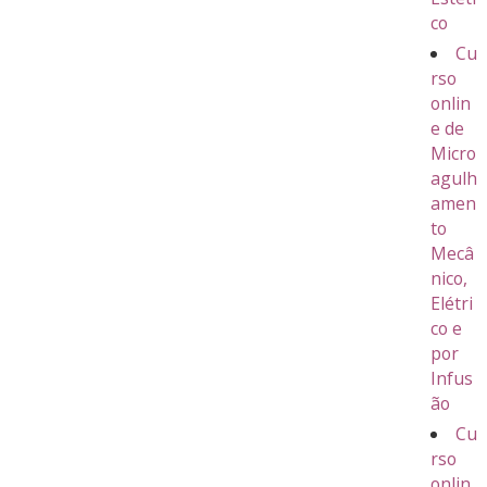
co
Cu
rso
onlin
e de
Micro
agulh
amen
to
Mecâ
nico,
Elétri
co e
por
Infus
ão
Cu
rso
onlin