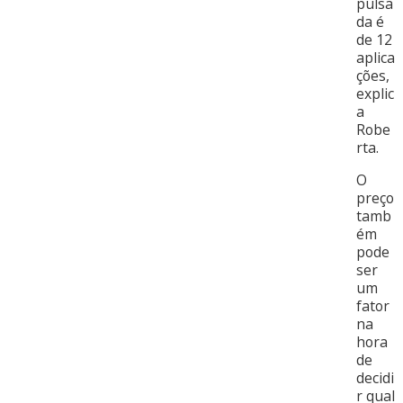
pulsa
da é
de 12
aplica
ções,
explic
a
Robe
rta.
O
preço
tamb
ém
pode
ser
um
fator
na
hora
de
decidi
r qual