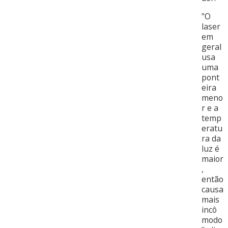
"O
laser
em
geral
usa
uma
pont
eira
meno
r e a
temp
eratu
ra da
luz é
maior
,
então
causa
mais
incô
modo