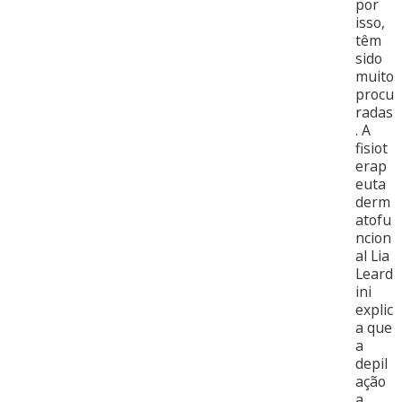
por
isso,
têm
sido
muito
procu
radas
. A
fisiot
erap
euta
derm
atofu
ncion
al Lia
Leard
ini
explic
a que
a
depil
ação
a