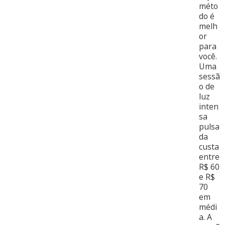
méto
do é
melh
or
para
você.
Uma
sessã
o de
luz
inten
sa
pulsa
da
custa
entre
R$ 60
e R$
70
em
médi
a. A