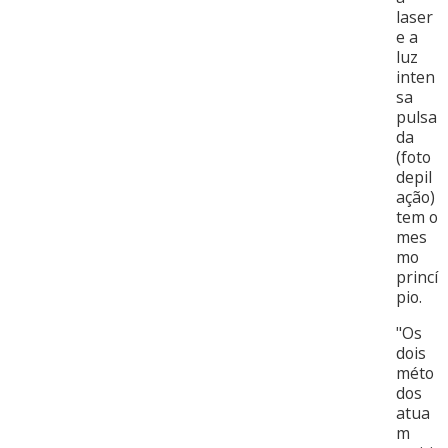
laser
e a
luz
inten
sa
pulsa
da
(foto
depil
ação)
tem o
mes
mo
princí
pio.
"Os
dois
méto
dos
atua
m