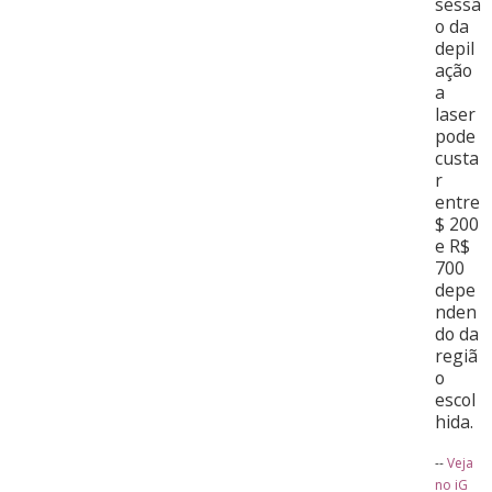
sessã
o da
depil
ação
a
laser
pode
custa
r
entre
$ 200
e R$
700
depe
nden
do da
regiã
o
escol
hida.
--
Veja
no iG