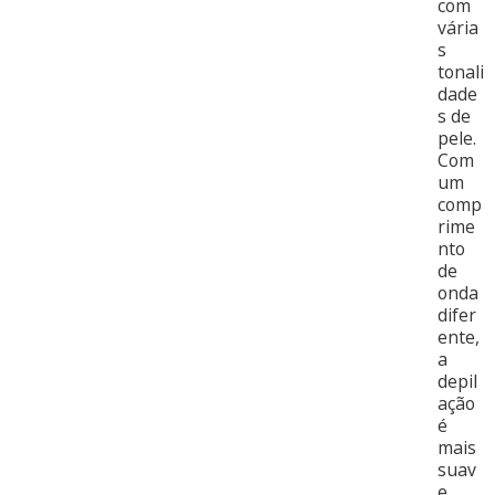
com
vária
s
tonali
dade
s de
pele.
Com
um
comp
rime
nto
de
onda
difer
ente,
a
depil
ação
é
mais
suav
e.