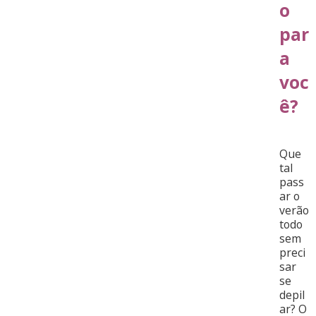
o
par
a
voc
ê?
Que
tal
pass
ar o
verão
todo
sem
preci
sar
se
depil
ar? O