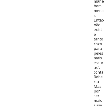
mar é
bem
meno
r.
Então
não
exist
e
tanto
risco
para
peles
mais
escur
as",
conta
Robe
rta.
Mas
por
ser
mais
suav