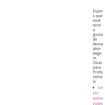
Esper
o que
você
tenh
a
gosta
do
dessa
abor
dage
m.
Dicas
para
Profis
siona
is:
Liv
ros
sobre
Estéti