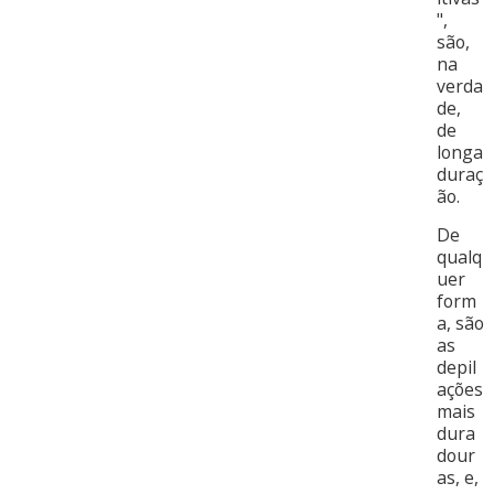
",
são,
na
verda
de,
de
longa
duraç
ão.
De
qualq
uer
form
a, são
as
depil
ações
mais
dura
dour
as, e,