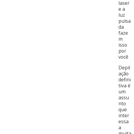
laser
e a
luz
pulsa
da
faze
m
isso
por
você
Depil
ação
defini
tiva é
um
assu
nto
que
inter
essa
a
muita