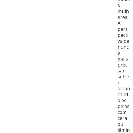
s
mulh
eres.
A
pers
pecti
va de
nunc
a
mais
preci
sar
sofre
r
arran
cand
o os
pelos
com
cera
ou
lâmin