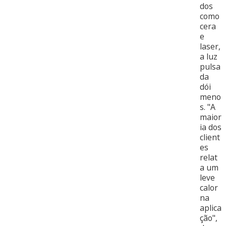
dos
como
cera
e
laser,
a luz
pulsa
da
dói
meno
s. "A
maior
ia dos
client
es
relat
a um
leve
calor
na
aplica
ção",