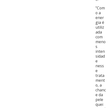
"Com
o a
ener
gia é
utiliz
ada
com
meno
s
inten
sidad
e
ness
e
trata
ment
o, a
chanc
e da
pele
quei