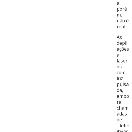
a,
poré
m,
não é
real.
As
depil
ações
a
laser
ou
com
luz
pulsa
da,
embo
ra
cham
adas
de
"defin
itivas