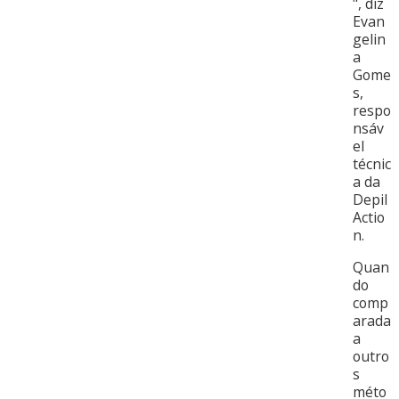
", diz
Evan
gelin
a
Gome
s,
respo
nsáv
el
técnic
a da
Depil
Actio
n.
Quan
do
comp
arada
a
outro
s
méto