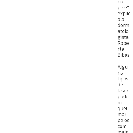
na
pele",
explic
a a
derm
atolo
gista
Robe
rta
Bibas
.
Algu
ns
tipos
de
laser
pode
m
quei
mar
peles
com
mais