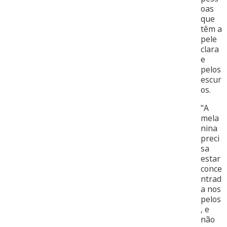
oas
que
têm a
pele
clara
e
pelos
escur
os.
"A
mela
nina
preci
sa
estar
conce
ntrad
a nos
pelos
, e
não