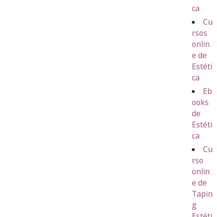
ca
Cu
rsos
onlin
e de
Estéti
ca
Eb
ooks
de
Estéti
ca
Cu
rso
onlin
e de
Tapin
g
Estéti