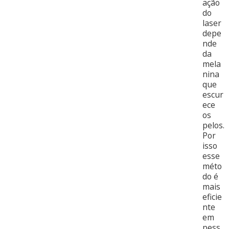
ação
do
laser
depe
nde
da
mela
nina
que
escur
ece
os
pelos.
Por
isso
esse
méto
do é
mais
eficie
nte
em
pess