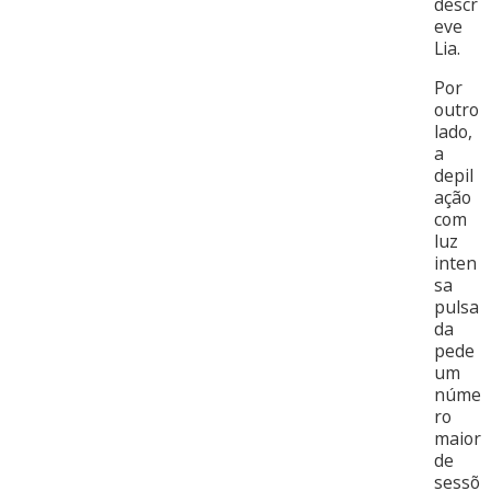
descr
eve
Lia.
Por
outro
lado,
a
depil
ação
com
luz
inten
sa
pulsa
da
pede
um
núme
ro
maior
de
sessõ