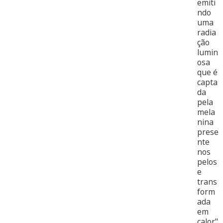
emiti
ndo
uma
radia
ção
lumin
osa
que é
capta
da
pela
mela
nina
prese
nte
nos
pelos
e
trans
form
ada
em
calor"