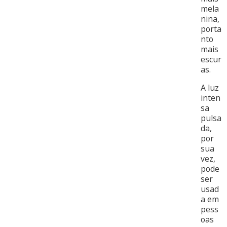
mela
nina,
porta
nto
mais
escur
as.
A luz
inten
sa
pulsa
da,
por
sua
vez,
pode
ser
usad
a em
pess
oas