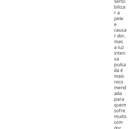
sensi
biliza
r a
pele
e
causa
r dor,
mas
a luz
inten
sa
pulsa
da é
mais
reco
mend
ada
para
quem
sofre
muito
com
dor.