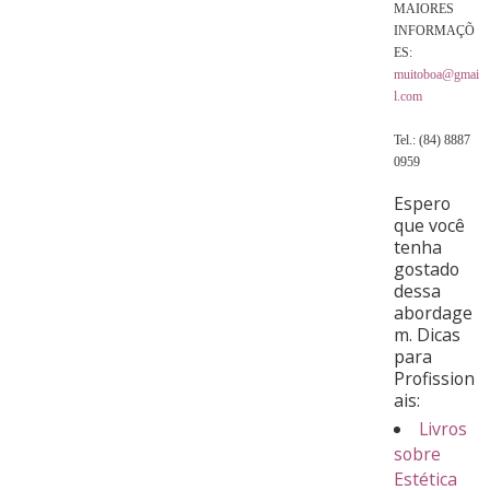
MAIORES
INFORMAÇÕ
ES:
muitoboa@gmai
l.com
Tel.: (84) 8887
0959
Espero
que você
tenha
gostado
dessa
abordage
m. Dicas
para
Profission
ais:
Livros
sobre
Estética