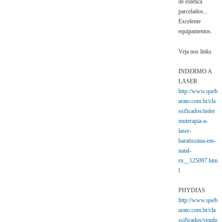
de estética
parcelados...
Excelente
equipamentos.
Veja nos links
INDERMO A
LASER
http://www.queb
arato.com.br/cla
ssificados/inder
moterapia-a-
laser-
baratissima-em-
natal-
rn__125097.htm
l
PHYDIAS
http://www.queb
arato.com.br/cla
ssificados/vendo