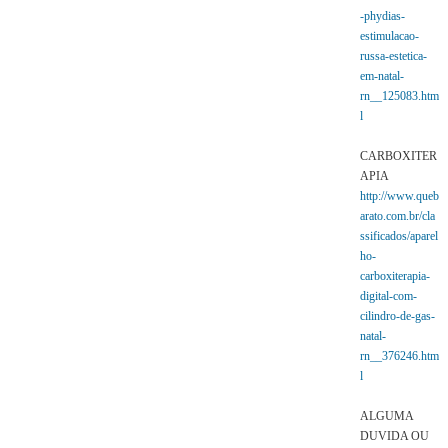
-phydias-
estimulacao-
russa-estetica-
em-natal-
rn__125083.htm
l
CARBOXITER
APIA
http://www.queb
arato.com.br/cla
ssificados/aparel
ho-
carboxiterapia-
digital-com-
cilindro-de-gas-
natal-
rn__376246.htm
l
ALGUMA
DUVIDA OU