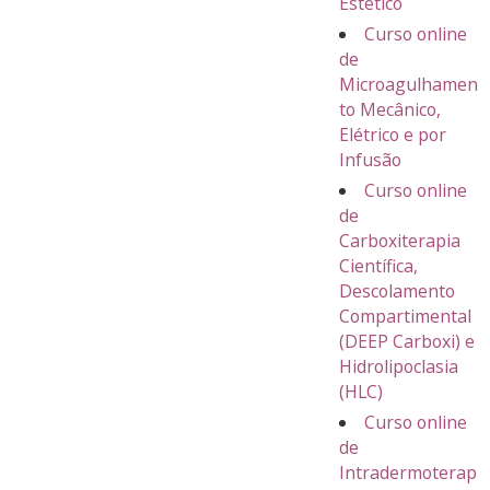
Estético
Curso online
de
Microagulhamen
to Mecânico,
Elétrico e por
Infusão
Curso online
de
Carboxiterapia
Científica,
Descolamento
Compartimental
(DEEP Carboxi) e
Hidrolipoclasia
(HLC)
Curso online
de
Intradermoterap