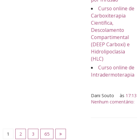
Curso online de
Carboxiterapia
Científica,
Descolamento
Compartimental
(DEEP Carboxi) e
Hidrolipoclasia
(HLC)
Curso online de
Intradermoterapia
Dani Souto
às
17:13
Nenhum comentário:
1
2
3
65