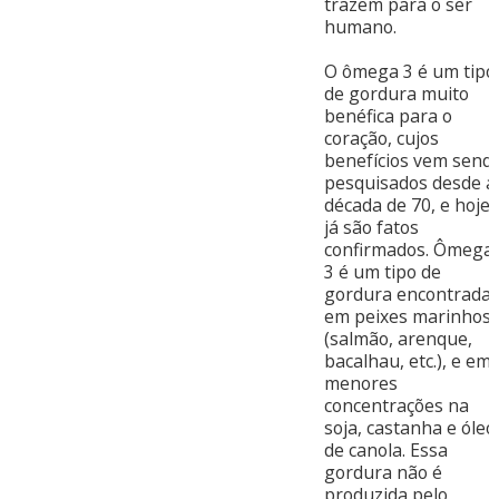
trazem para o ser
humano.
O ômega 3 é um tipo
de gordura muito
benéfica para o
coração, cujos
benefícios vem send
pesquisados desde a
década de 70, e hoje
já são fatos
confirmados. Ômega
3 é um tipo de
gordura encontrada
em peixes marinhos
(salmão, arenque,
bacalhau, etc.), e em
menores
concentrações na
soja, castanha e óleo
de canola. Essa
gordura não é
produzida pelo