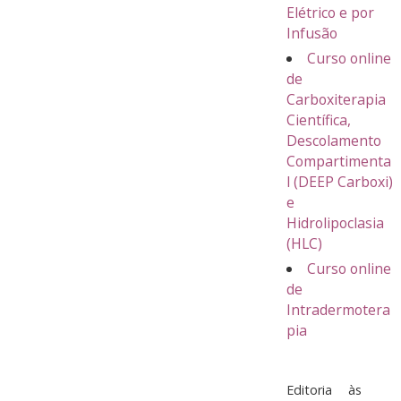
Elétrico e por
Infusão
Curso online
de
Carboxiterapia
Científica,
Descolamento
Compartimenta
l (DEEP Carboxi)
e
Hidrolipoclasia
(HLC)
Curso online
de
Intradermotera
pia
Editoria
às