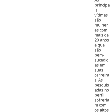
principa
is
vítimas
são
mulher
es com
mais de
20 anos
e que
são
bem-
sucedid
as em
suas
carreira
s. As
pesquis
adas no
perfil
sofreria
m com
os altos