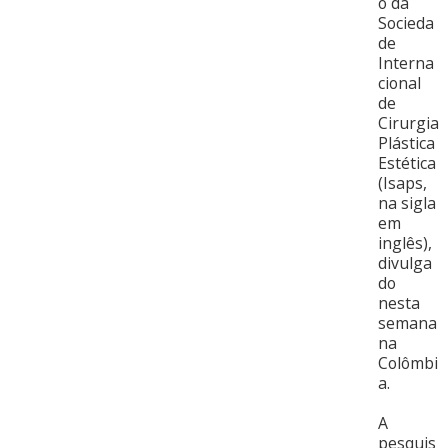
o da
Socieda
de
Interna
cional
de
Cirurgia
Plástica
Estética
(Isaps,
na sigla
em
inglês),
divulga
do
nesta
semana
na
Colômbi
a.
A
pesquis