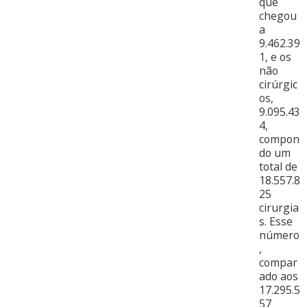
que
chegou
a
9.462.39
1, e os
não
cirúrgic
os,
9.095.43
4,
compon
do um
total de
18.557.8
25
cirurgia
s. Esse
número
,
compar
ado aos
17.295.5
57