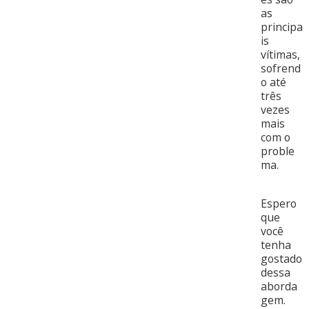
as
principa
is
vítimas,
sofrend
o até
três
vezes
mais
com o
proble
ma.
Espero
que
você
tenha
gostado
dessa
aborda
gem.