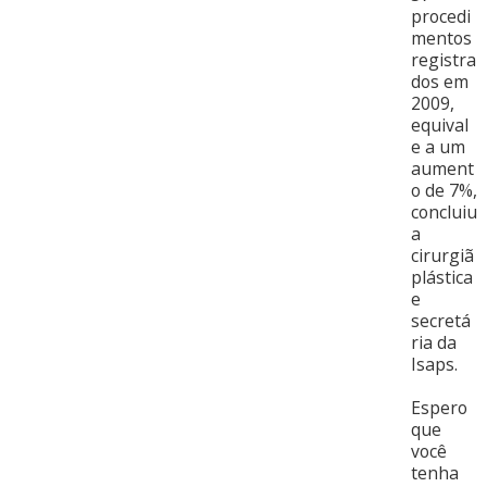
procedi
mentos
registra
dos em
2009,
equival
e a um
aument
o de 7%,
concluiu
a
cirurgiã
plástica
e
secretá
ria da
Isaps.
Espero
que
você
tenha