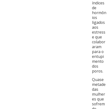
índices
de
hormôn
ios
ligados
aos
estress
e que
colabor
aram
para o
entupi
mento
dos
poros.
Quase
metade
das
mulher
es que
sofrem
do