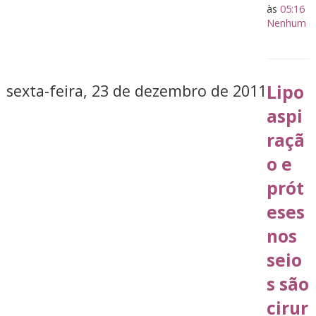
às
05:16
Nenhum co
sexta-feira, 23 de dezembro de 2011
Lipo
aspi
raçã
o e
prót
eses
nos
seio
s são
cirur