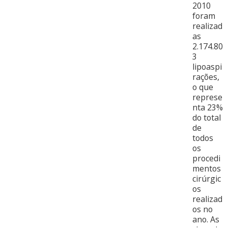
2010
foram
realizad
as
2.174.80
3
lipoaspi
rações,
o que
represe
nta 23%
do total
de
todos
os
procedi
mentos
cirúrgic
os
realizad
os no
ano. As