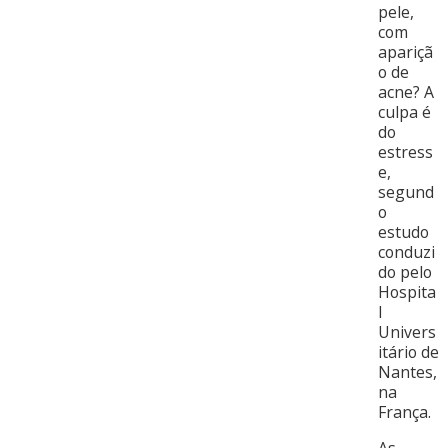
pele,
com
apariçã
o de
acne? A
culpa é
do
estress
e,
segund
o
estudo
conduzi
do pelo
Hospita
l
Univers
itário de
Nantes,
na
França.
As