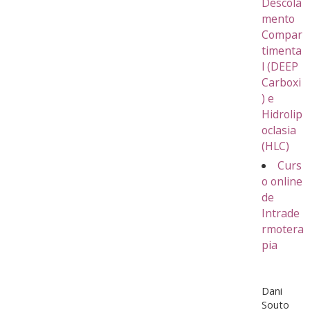
Descola
mento
Compar
timenta
l (DEEP
Carboxi
) e
Hidrolip
oclasia
(HLC)
Curs
o online
de
Intrade
rmotera
pia
Dani
Souto