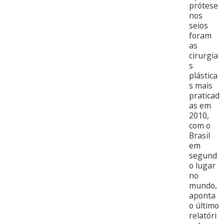
prótese
nos
seios
foram
as
cirurgia
s
plástica
s mais
praticad
as em
2010,
com o
Brasil
em
segund
o lugar
no
mundo,
aponta
o último
relatóri