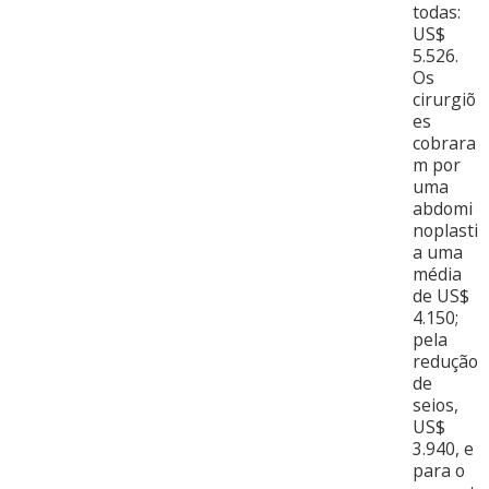
todas:
US$
5.526.
Os
cirurgiõ
es
cobrara
m por
uma
abdomi
noplasti
a uma
média
de US$
4.150;
pela
redução
de
seios,
US$
3.940, e
para o