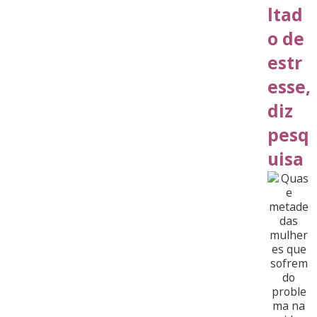
ltad
o de
estr
esse,
diz
pesq
uisa