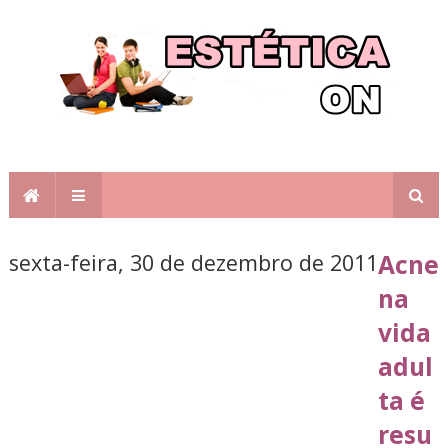
sexta-feira, 30 de dezembro de 2011
Acne
na
vida
adul
ta é
resu