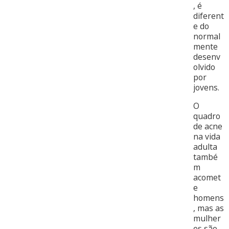
, é
diferent
e do
normal
mente
desenv
olvido
por
jovens.
O
quadro
de acne
na vida
adulta
també
m
acomet
e
homens
, mas as
mulher
es são