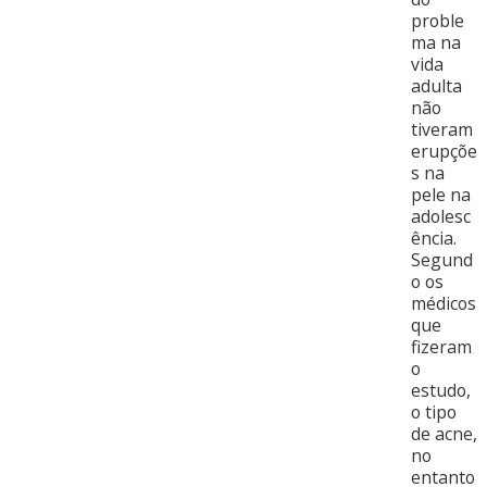
proble
ma na
vida
adulta
não
tiveram
erupçõe
s na
pele na
adolesc
ência.
Segund
o os
médicos
que
fizeram
o
estudo,
o tipo
de acne,
no
entanto