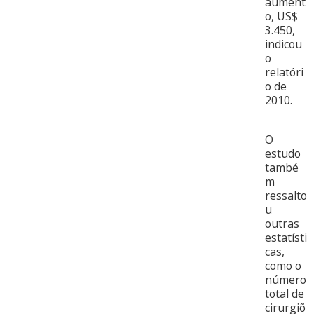
aument
o, US$
3.450,
indicou
o
relatóri
o de
2010.
O
estudo
també
m
ressalto
u
outras
estatísti
cas,
como o
número
total de
cirurgiõ