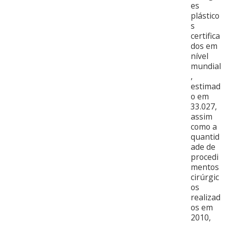
es
plástico
s
certifica
dos em
nível
mundial
,
estimad
o em
33.027,
assim
como a
quantid
ade de
procedi
mentos
cirúrgic
os
realizad
os em
2010,