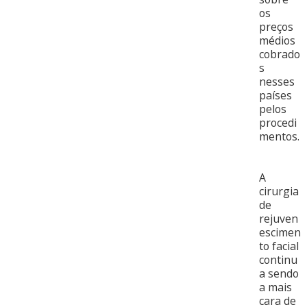
os
preços
médios
cobrado
s
nesses
países
pelos
procedi
mentos.
A
cirurgia
de
rejuven
escimen
to facial
continu
a sendo
a mais
cara de