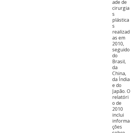
ade de
cirurgia
s
plástica
s
realizad
as em
2010,
seguido
do
Brasil,
da
China,
da Índia
e do
Japão. O
relatóri
o de
2010
inclui
informa
ções
sobre