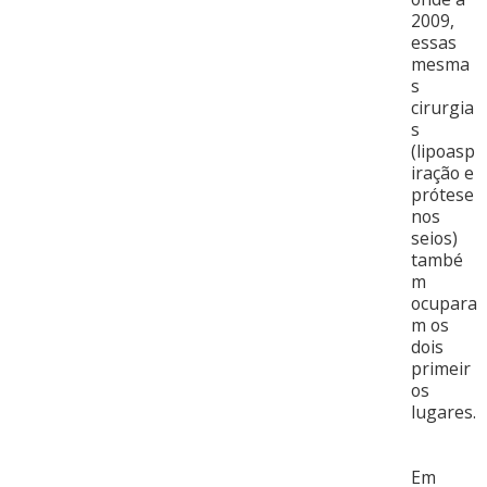
2009,
essas
mesma
s
cirurgia
s
(lipoasp
iração e
prótese
nos
seios)
també
m
ocupara
m os
dois
primeir
os
lugares.
Em