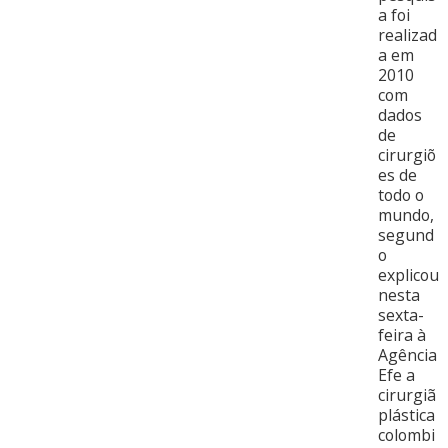
a foi
realizad
a em
2010
com
dados
de
cirurgiõ
es de
todo o
mundo,
segund
o
explicou
nesta
sexta-
feira à
Agência
Efe a
cirurgiã
plástica
colombi