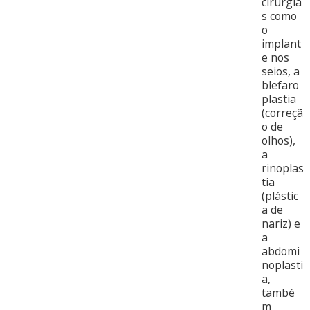
cirurgia
s como
o
implant
e nos
seios, a
blefaro
plastia
(correçã
o de
olhos),
a
rinoplas
tia
(plástic
a de
nariz) e
a
abdomi
noplasti
a,
també
m