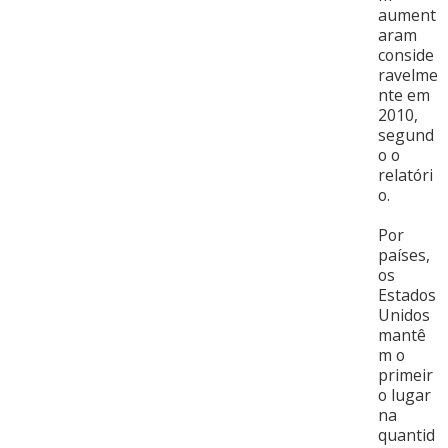
aument
aram
conside
ravelme
nte em
2010,
segund
o o
relatóri
o.
Por
países,
os
Estados
Unidos
mantê
m o
primeir
o lugar
na
quantid