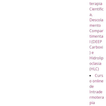
terapia
Científic
a,
Descola
mento
Compar
timenta
l (DEEP
Carboxi
) e
Hidrolip
oclasia
(HLC)
Curs
o online
de
Intrade
rmotera
pia