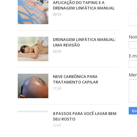
APLICAÇÃO DO TAPING E A
DRENAGEM LINFÁTICA MANUAL
08:04
No
DRENAGEM LINFÁTICA MANUAL:
UMA REVISÃO
08:09
E-m
Me
NEVE CARBÔNICA PARA
TRATAMENTO CAPILAR
11:26
8 PASSOS PARA VOCÊ LAVAR BEM
SEU ROSTO
17:41