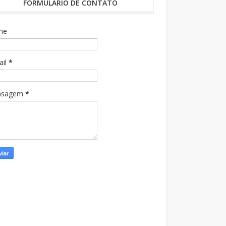
FORMULÁRIO DE CONTATO
me
ail
*
nsagem
*