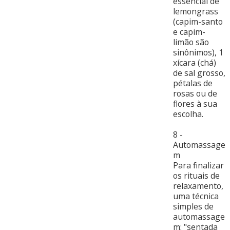
essencial de
lemongrass
(capim-santo
e capim-
limão são
sinônimos), 1
xícara (chá)
de sal grosso,
pétalas de
rosas ou de
flores à sua
escolha.
8 -
Automassage
m
Para finalizar
os rituais de
relaxamento,
uma técnica
simples de
automassage
m: "sentada