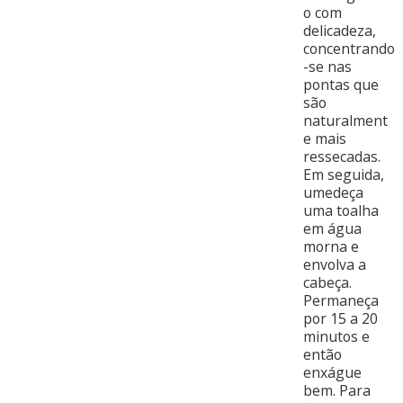
o com
delicadeza,
concentrando
-se nas
pontas que
são
naturalment
e mais
ressecadas.
Em seguida,
umedeça
uma toalha
em água
morna e
envolva a
cabeça.
Permaneça
por 15 a 20
minutos e
então
enxágue
bem. Para