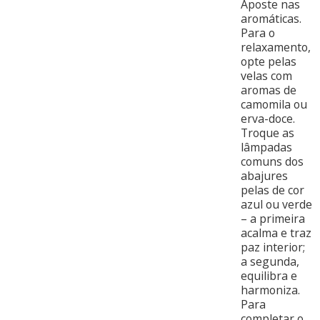
Aposte nas
aromáticas.
Para o
relaxamento,
opte pelas
velas com
aromas de
camomila ou
erva-doce.
Troque as
lâmpadas
comuns dos
abajures
pelas de cor
azul ou verde
– a primeira
acalma e traz
paz interior;
a segunda,
equilibra e
harmoniza.
Para
completar o