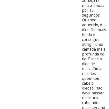
aqueça no
micro-ondas
por 15
segundos.
Quando
aquecido, o
óleo fica mais
fluido e
consegue
atingir uma
camada mais
profunda do
fio. Passe o
óleo de
macadâmia
nos fios –
quem tem
cabelo
oleoso, não
deve passar
no couro
cabeludo –
massageand