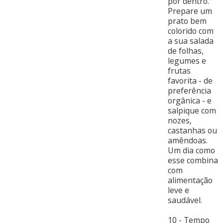
por dentro.
Prepare um
prato bem
colorido com
a sua salada
de folhas,
legumes e
frutas
favorita - de
preferência
orgânica - e
salpique com
nozes,
castanhas ou
amêndoas.
Um dia como
esse combina
com
alimentação
leve e
saudável.
10 - Tempo