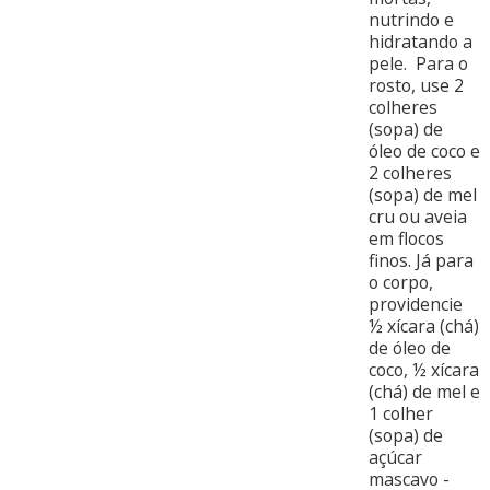
nutrindo e
hidratando a
pele. Para o
rosto, use 2
colheres
(sopa) de
óleo de coco e
2 colheres
(sopa) de mel
cru ou aveia
em flocos
finos. Já para
o corpo,
providencie
½ xícara (chá)
de óleo de
coco, ½ xícara
(chá) de mel e
1 colher
(sopa) de
açúcar
mascavo -