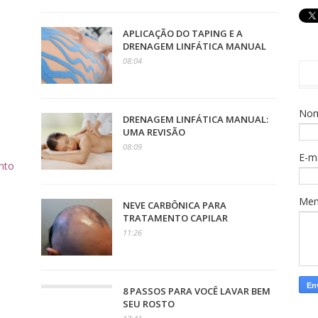
APLICAÇÃO DO TAPING E A
DRENAGEM LINFÁTICA MANUAL
08:04
No
DRENAGEM LINFÁTICA MANUAL:
UMA REVISÃO
08:09
o
E-m
nto
Me
NEVE CARBÔNICA PARA
TRATAMENTO CAPILAR
11:26
8 PASSOS PARA VOCÊ LAVAR BEM
SEU ROSTO