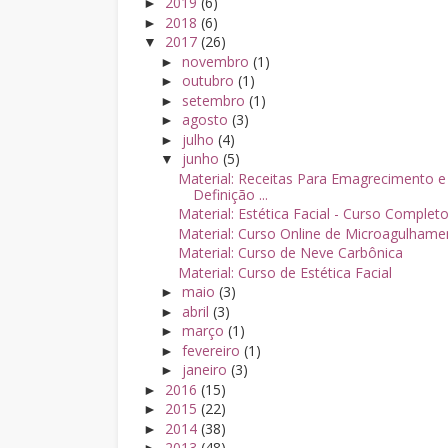
2019
(6)
►
2018
(6)
►
2017
(26)
▼
novembro
(1)
►
outubro
(1)
►
setembro
(1)
►
agosto
(3)
►
julho
(4)
►
junho
(5)
▼
Material: Receitas Para Emagrecimento e
Definição ...
Material: Estética Facial - Curso Complet
Material: Curso Online de Microagulhame
Material: Curso de Neve Carbônica
Material: Curso de Estética Facial
maio
(3)
►
abril
(3)
►
março
(1)
►
fevereiro
(1)
►
janeiro
(3)
►
2016
(15)
►
2015
(22)
►
2014
(38)
►
2013
(48)