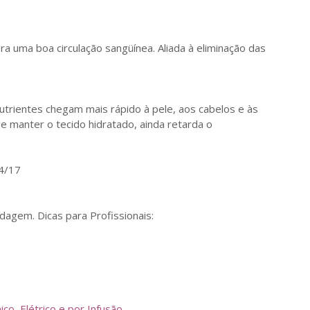
ara uma boa circulação sangüínea. Aliada à eliminação das
utrientes chegam mais rápido à pele, aos cabelos e às
 e manter o tecido hidratado, ainda retarda o
4/17
agem. Dicas para Profissionais:
o, Elétrico e por Infusão