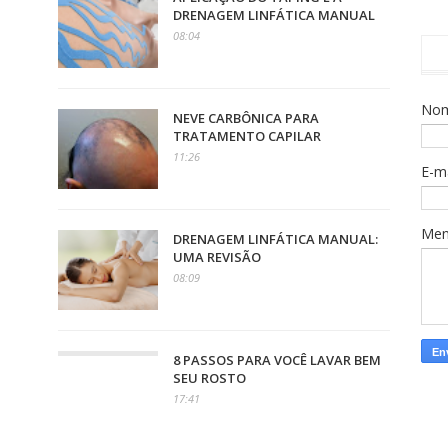
DRENAGEM LINFÁTICA MANUAL
08:04
No
NEVE CARBÔNICA PARA
TRATAMENTO CAPILAR
11:26
E-m
Me
DRENAGEM LINFÁTICA MANUAL:
UMA REVISÃO
08:09
8 PASSOS PARA VOCÊ LAVAR BEM
SEU ROSTO
17:41