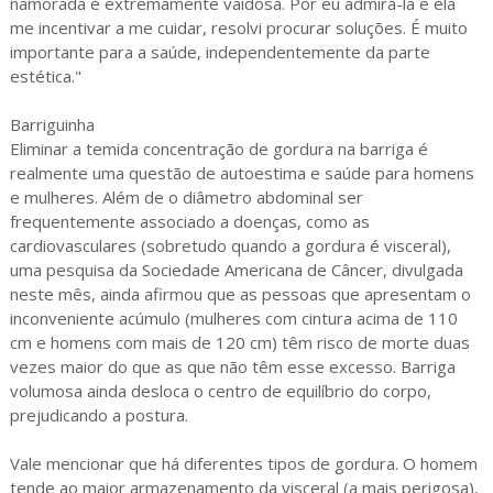
namorada é extremamente vaidosa. Por eu admirá-la e ela
me incentivar a me cuidar, resolvi procurar soluções. É muito
importante para a saúde, independentemente da parte
estética."
Barriguinha
Eliminar a temida concentração de gordura na barriga é
realmente uma questão de autoestima e saúde para homens
e mulheres. Além de o diâmetro abdominal ser
frequentemente associado a doenças, como as
cardiovasculares (sobretudo quando a gordura é visceral),
uma pesquisa da Sociedade Americana de Câncer, divulgada
neste mês, ainda afirmou que as pessoas que apresentam o
inconveniente acúmulo (mulheres com cintura acima de 110
cm e homens com mais de 120 cm) têm risco de morte duas
vezes maior do que as que não têm esse excesso. Barriga
volumosa ainda desloca o centro de equilíbrio do corpo,
prejudicando a postura.
Vale mencionar que há diferentes tipos de gordura. O homem
tende ao maior armazenamento da visceral (a mais perigosa),