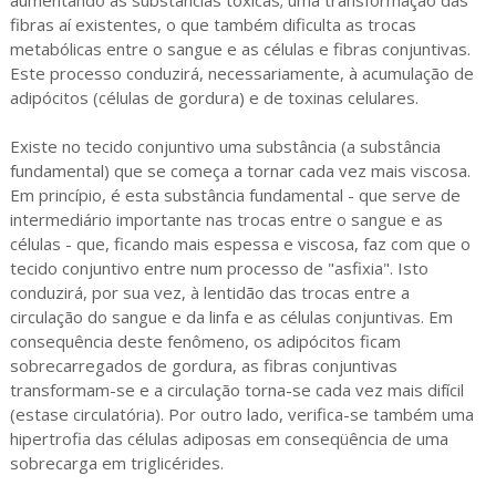
aumentando as substâncias tóxicas; uma transformação das
fibras aí existentes, o que também dificulta as trocas
metabólicas entre o sangue e as células e fibras conjuntivas.
Este processo conduzirá, necessariamente, à acumulação de
adipócitos (células de gordura) e de toxinas celulares.
Existe no tecido conjuntivo uma substância (a substância
fundamental) que se começa a tornar cada vez mais viscosa.
Em princípio, é esta substância fundamental - que serve de
intermediário importante nas trocas entre o sangue e as
células - que, ficando mais espessa e viscosa, faz com que o
tecido conjuntivo entre num processo de "asfixia". Isto
conduzirá, por sua vez, à lentidão das trocas entre a
circulação do sangue e da linfa e as células conjuntivas. Em
consequência deste fenômeno, os adipócitos ficam
sobrecarregados de gordura, as fibras conjuntivas
transformam-se e a circulação torna-se cada vez mais difícil
(estase circulatória). Por outro lado, verifica-se também uma
hipertrofia das células adiposas em conseqüência de uma
sobrecarga em triglicérides.